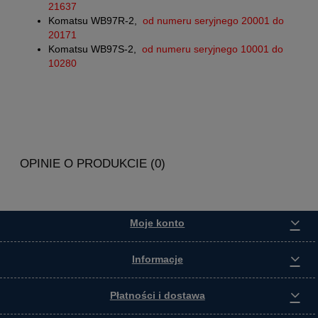
21637
Komatsu WB97R-2,
od numeru seryjnego 20001 do
20171
Komatsu WB97S-2,
od numeru seryjnego 10001 do
10280
OPINIE O PRODUKCIE (0)
Moje konto
Informacje
Płatności i dostawa