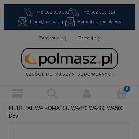
+48 662 859 302
+48 662 859 314
biuro@polmasz.pl
Formularz kontaktowy
Zarejestruj się
Zaloguj się
FILTR PALIWA KOMATSU WA470 WA480 WA500
D85