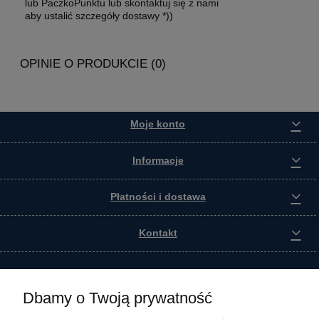
lub PaczkoPunktu lub skontaktuj się z nami
aby ustalić szczegóły dostawy *))
OPINIE O PRODUKCIE (0)
Moje konto
Informacje
Płatności i dostawa
Kontakt
Dbamy o Twoją prywatność