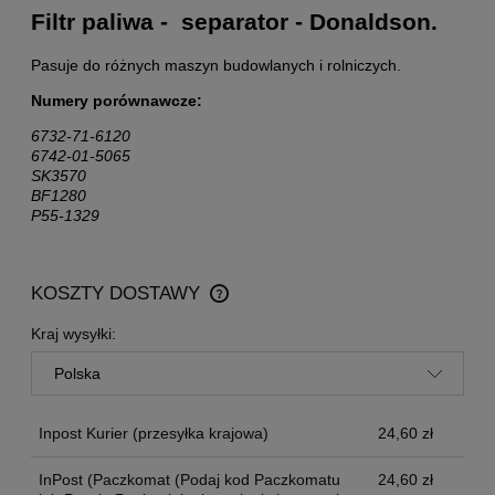
Filtr paliwa - separator - Donaldson.
Pasuje do różnych maszyn budowlanych i rolniczych.
Numery porównawcze:
6732-71-6120
6742-01-5065
SK3570
BF1280
P55-1329
KOSZTY DOSTAWY
CENA NIE ZAWIERA EWENTUALNYCH KOSZTÓW
PŁATNOŚCI
Kraj wysyłki:
Inpost Kurier
(przesyłka krajowa)
24,60 zł
InPost
(Paczkomat (Podaj kod Paczkomatu
24,60 zł