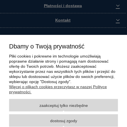
Płatności i dostawa
Kontakt
Dbamy o Twoją prywatność
Pliki cookies i pokrewne im technologie umożliwiają
poprawne działanie strony i pomagają nam dostosować
ofertę do Twoich potrzeb. Możesz zaakceptować
wykorzystanie przez nas wszystkich tych plików i przejść do
sklepu lub dostosować użycie plików do swoich preferencji,
wybierając opcję "Dostosuj zgody".
Wszystkie materiały graficzne i zdjęciowe zamieszczone na stronie internetowej polmasz.pl
Więcej o plikach cookies przeczytasz w naszej Polityce
są prawnie chronione i stanowią własność intelektualną polmasz.pl. Jakiekolwiek
prywatności.
zwielokrotnianie, w tym kopiowanie, korzystanie lub rozpowszechnianie wskazanych
powyżej materiałów wymaga zgody polmasz.pl w formie pisemnej pod rygorem nieważności,
zaakceptuj tylko niezbędne
z zastrzeżeniem korzystania o charakterze niekomercyjnym dla użytku osobistego, ze
wskazaniem źródła. Nazwy Carraro, Case, Cat, Caterpillar, Dana Spicer, Doosan, Komatsu,
New Holland, Volvo, ZF czy innych producentów oryginalnego sprzętu, są zastrzeżonymi
dostosuj zgody
znakami towarowymi odpowiednich producentów oryginalnego sprzętu. Wszystkie nazwy,
opisy, numery i symbole zostały użyte wyłącznie w celach informacyjnych lub