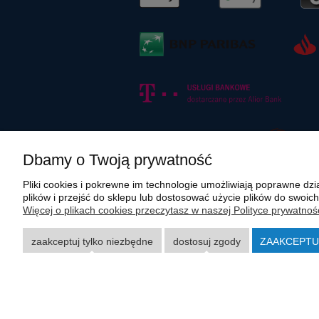
Dbamy o Twoją prywatność
Pliki cookies i pokrewne im technologie umożliwiają poprawne d
plików i przejść do sklepu lub dostosować użycie plików do swoich
Więcej o plikach cookies przeczytasz w naszej Polityce prywatnośc
Wszystkie materiały graficzne i zdjęciowe zamieszczone na stronie in
rozpowszechnianie wskazanych powyżej materiałów wymaga zgody polmasz
zaakceptuj tylko niezbędne
dostosuj zgody
ZAAKCEPTU
Carraro, Case, Cat, Caterpillar, Dana Spicer, Doosan, Komatsu, New Ho
nazwy, opisy, numery i symbole zostały użyte wyłącznie w celach inform