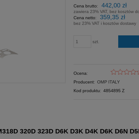
Cena nie zawi
442,00 zł
Cena brutto:
płatności
zawiera 23% VAT, bez kosztów d
359,35 zł
Cena netto:
bez 23% VAT i kosztów dostawy
szt.
Ocena:
Producent:
OMP ITALY
Kod produktu:
4854895 Z
318D 320D 323D D6K D3K D4K D6K D6N D5R