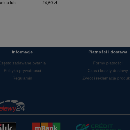
nktu lub
24,60 zł
Informacje
Płatności i dostawa
Często zadawane pytania
Formy płatności
Polityka prywatności
Czas i koszty dostawy
Regulamin
Zwrot i reklamacja produk