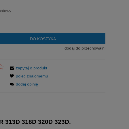
era ewentualnych kosztów
ostawy
DO KOSZYKA
dodaj do przechowalni
zapytaj o produkt
poleć znajomemu
dodaj opinię
 313D 318D 320D 323D.