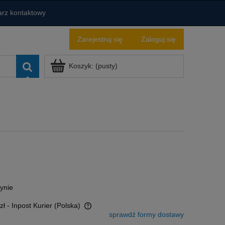
rz kontaktowy
Zarejestruj się
Zaloguj się
Koszyk:
(pusty)
ynie
zł
- Inpost Kurier
(Polska)
sprawdź formy dostawy