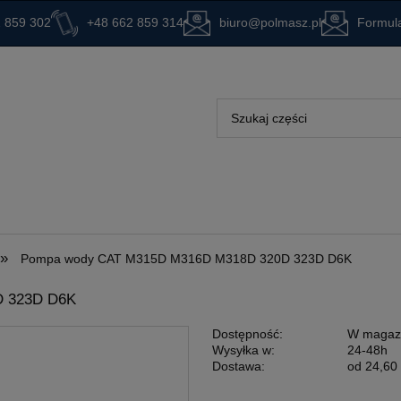
 859 302
+48 662 859 314
biuro@polmasz.pl
Formula
»
Pompa wody CAT M315D M316D M318D 320D 323D D6K
 323D D6K
Dostępność:
W magaz
Wysyłka w:
24-48h
Dostawa:
od 24,60 