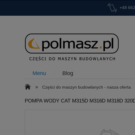
+48 662
Menu
Blog
»
Części do maszyn budowlanych - nasza oferta
POMPA WODY CAT M315D M316D M318D 320D