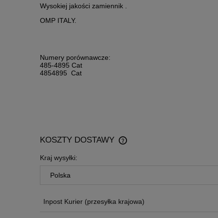
Wysokiej jakości zamiennik .
OMP ITALY.
Numery porównawcze:
485-4895 Cat
4854895 Cat
KOSZTY DOSTAWY
Kraj wysyłki:
CENA NIE ZAWIERA EWENTU
KOSZTÓW PŁATNOŚCI
Inpost Kurier
(przesyłka krajowa)