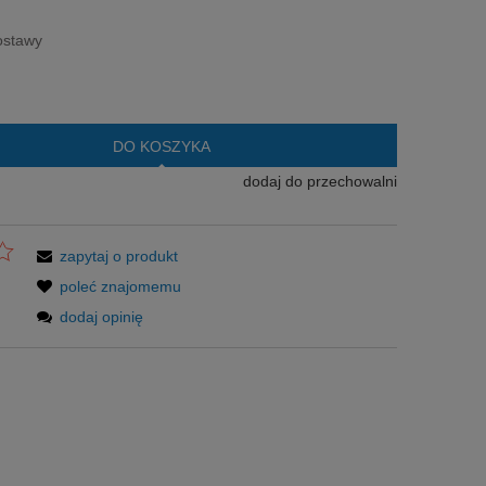
era ewentualnych kosztów
ostawy
DO KOSZYKA
dodaj do przechowalni
zapytaj o produkt
poleć znajomemu
dodaj opinię