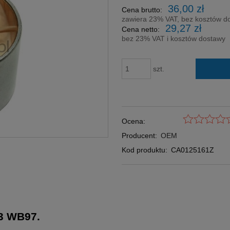
Cena nie zawi
36,00 zł
Cena brutto:
płatności
zawiera 23% VAT, bez kosztów d
29,27 zł
Cena netto:
bez 23% VAT i kosztów dostawy
szt.
Ocena:
Producent:
OEM
Kod produktu:
CA0125161Z
93 WB97.