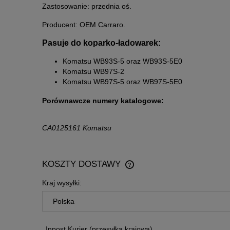
Zastosowanie: przednia oś.
Producent: OEM Carraro.
Pasuje do koparko-ładowarek:
Komatsu WB93S-5 oraz WB93S-5E0
Komatsu WB97S-2
Komatsu WB97S-5 oraz WB97S-5E0
Porównawcze numery katalogowe:
CA0125161 Komatsu
KOSZTY DOSTAWY
Kraj wysyłki:
CENA NIE ZAWIERA EWENTU
KOSZTÓW PŁATNOŚCI
Inpost Kurier
(przesyłka krajowa)