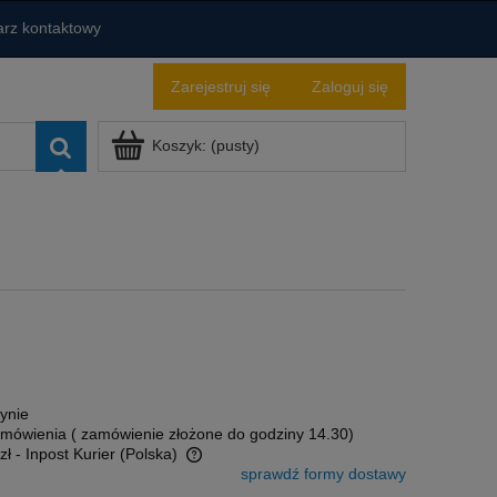
rz kontaktowy
Zarejestruj się
Zaloguj się
Koszyk:
(pusty)
ynie
amówienia ( zamówienie złożone do godziny 14.30)
zł
- Inpost Kurier
(Polska)
sprawdź formy dostawy