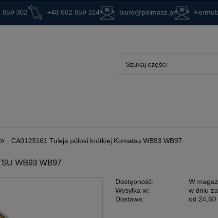
 859 302
+48 662 859 314
biuro@polmasz.pl
Formula
»
CA0125161 Tuleja półosi krótkiej Komatsu WB93 WB97
TSU WB93 WB97
Dostępność:
W magaz
Wysyłka w:
w dniu z
Dostawa:
od 24,60 