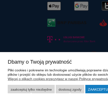
Dbamy o Twoją prywatność
Pliki cookies i pokrewne im technologie umożliwiają poprawne d
plików i przejść do sklepu lub dostosować użycie plików do swoich
Więcej o plikach cookies przeczytasz w naszej Polityce prywatnośc
Wszystkie materiały graficzne i zdjęciowe zamieszczone na stronie in
rozpowszechnianie wskazanych powyżej materiałów wymaga zgody polmasz
zaakceptuj tylko niezbędne
dostosuj zgody
ZAAKCEPTU
Carraro, Case, Cat, Caterpillar, Dana Spicer, Doosan, Komatsu, New Ho
nazwy, opisy, numery i symbole zostały użyte wyłącznie w celach inform