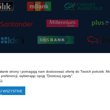
ziałanie strony i pomagają nam dostosować ofertę do Twoich potrzeb. 
 preferencji, wybierając opcję "Dostosuj zgody".
i.
ternetowej polmasz.pl są prawnie chronione i stanowią własność intelektualną polmasz
.pl w formie pisemnej pod rygorem nieważności, z zastrzeżeniem korzystania o charakte
J WSZYSTKIE
lland, Volvo, ZF czy innych producentów oryginalnego sprzętu, są zastrzeżonymi znaka
acyjnych lub porównawczych. Polmasz.pl nie jest autoryzowanym serwisem ani dystrybutore
© 2015-2023
polmasz.pl