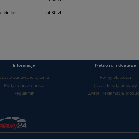
nktu lub
24,60 zł
Informacje
Płatności i dostawa
Często zadawane pytania
Formy płatności
Polityka prywatności
Czas i koszty dostawy
Regulamin
Zwrot i reklamacja produk