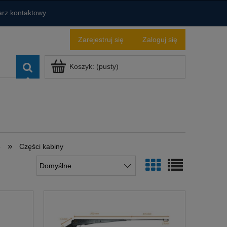
rz kontaktowy
Zarejestruj się
Zaloguj się
Koszyk:
(pusty)
»
8
Części kabiny