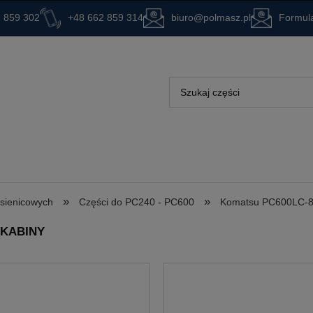
 859 302
+48 662 859 314
biuro@polmasz.pl
Formula
»
»
ąsienicowych
Części do PC240 - PC600
Komatsu PC600LC-
 KABINY