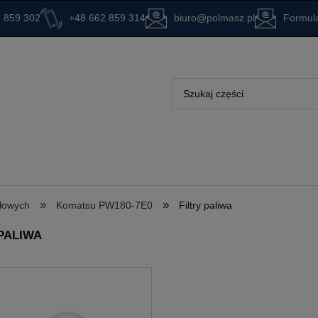
 859 302
+48 662 859 314
biuro@polmasz.pl
Formula
»
»
ołowych
Komatsu PW180-7E0
Filtry paliwa
 PALIWA