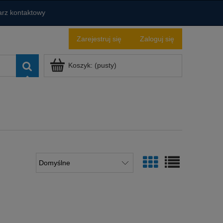
rz kontaktowy
Zarejestruj się
Zaloguj się
Koszyk:
(pusty)