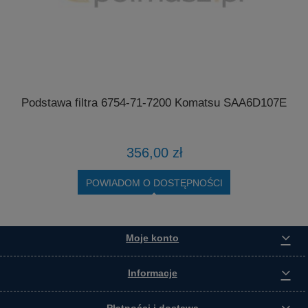
Podstawa filtra 6754-71-7200 Komatsu SAA6D107E
4
356,00 zł
POWIADOM O DOSTĘPNOŚCI
Moje konto
Informacje