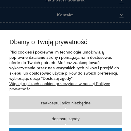
Płatności i dostawa
Kontakt
Dbamy o Twoją prywatność
Pliki cookies i pokrewne im technologie umożliwiają
poprawne działanie strony i pomagają nam dostosować
ofertę do Twoich potrzeb. Możesz zaakceptować
wykorzystanie przez nas wszystkich tych plików i przejść do
sklepu lub dostosować użycie plików do swoich preferencji,
wybierając opcję "Dostosuj zgody".
Wszystkie materiały graficzne i zdjęciowe zamieszczone na stronie internetowej polmasz.pl
Więcej o plikach cookies przeczytasz w naszej Polityce
są prawnie chronione i stanowią własność intelektualną polmasz.pl. Jakiekolwiek
prywatności.
zwielokrotnianie, w tym kopiowanie, korzystanie lub rozpowszechnianie wskazanych
powyżej materiałów wymaga zgody polmasz.pl w formie pisemnej pod rygorem nieważności,
zaakceptuj tylko niezbędne
z zastrzeżeniem korzystania o charakterze niekomercyjnym dla użytku osobistego, ze
wskazaniem źródła. Nazwy Carraro, Case, Cat, Caterpillar, Dana Spicer, Doosan, Komatsu,
New Holland, Volvo, ZF czy innych producentów oryginalnego sprzętu, są zastrzeżonymi
dostosuj zgody
znakami towarowymi odpowiednich producentów oryginalnego sprzętu. Wszystkie nazwy,
opisy, numery i symbole zostały użyte wyłącznie w celach informacyjnych lub
porównawczych. Polmasz.pl nie jest autoryzowanym serwisem ani dystrybutorem