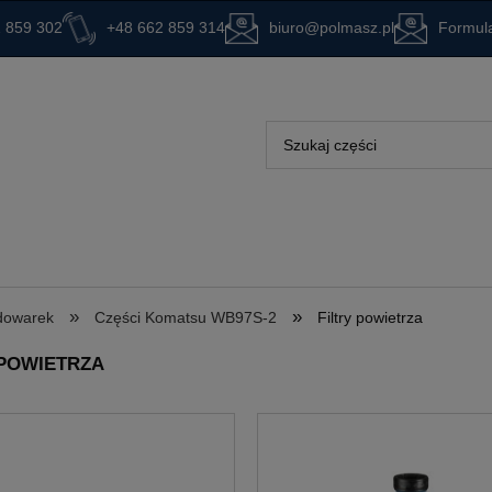
 859 302
+48 662 859 314
biuro@polmasz.pl
Formula
»
»
adowarek
Części Komatsu WB97S-2
Filtry powietrza
 POWIETRZA