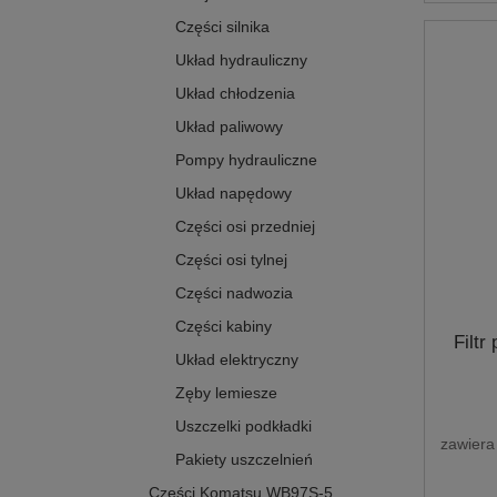
Części silnika
Układ hydrauliczny
Układ chłodzenia
Układ paliwowy
Pompy hydrauliczne
Układ napędowy
Części osi przedniej
Części osi tylnej
Części nadwozia
Części kabiny
Filt
Układ elektryczny
Zęby lemiesze
Uszczelki podkładki
zawiera
Pakiety uszczelnień
Części Komatsu WB97S-5