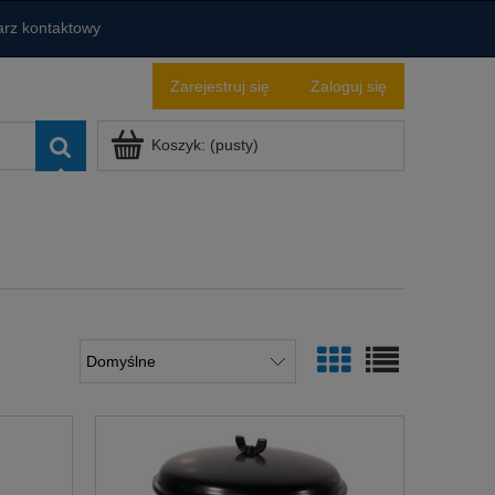
rz kontaktowy
Zarejestruj się
Zaloguj się
Koszyk:
(pusty)