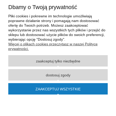
Dbamy o Twoją prywatność
Pliki cookies i pokrewne im technologie umożliwiają
poprawne działanie strony i pomagają nam dostosować
ofertę do Twoich potrzeb. Możesz zaakceptować
wykorzystanie przez nas wszystkich tych plików i przejść do
sklepu lub dostosować użycie plików do swoich preferencji,
wybierając opcję "Dostosuj zgody".
Wszystkie materiały graficzne i zdjęciowe zamieszczone na stronie internetowej polmasz.pl
Więcej o plikach cookies przeczytasz w naszej Polityce
są prawnie chronione i stanowią własność intelektualną polmasz.pl. Jakiekolwiek
prywatności.
zwielokrotnianie, w tym kopiowanie, korzystanie lub rozpowszechnianie wskazanych
powyżej materiałów wymaga zgody polmasz.pl w formie pisemnej pod rygorem nieważności,
zaakceptuj tylko niezbędne
z zastrzeżeniem korzystania o charakterze niekomercyjnym dla użytku osobistego, ze
wskazaniem źródła. Nazwy Carraro, Case, Cat, Caterpillar, Dana Spicer, Doosan, Komatsu,
New Holland, Volvo, ZF czy innych producentów oryginalnego sprzętu, są zastrzeżonymi
dostosuj zgody
znakami towarowymi odpowiednich producentów oryginalnego sprzętu. Wszystkie nazwy,
opisy, numery i symbole zostały użyte wyłącznie w celach informacyjnych lub
porównawczych. Polmasz.pl nie jest autoryzowanym serwisem ani dystrybutorem
ZAAKCEPTUJ WSZYSTKIE
wymienionych marek i producentów.
© 2015-2023
polmasz.pl
pokaż pełną wersję strony
Sklep internetowy Shoper.pl