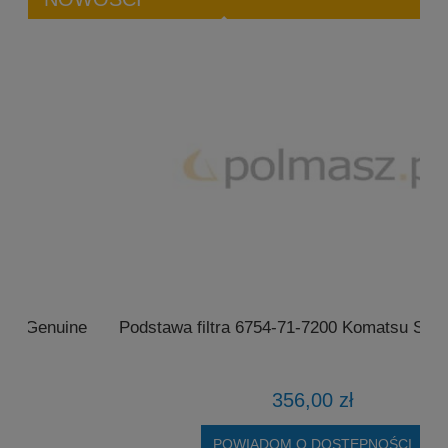
Podstawa filtra 6754-71-7200 Komatsu SAA6D107E
4
356,00 zł
POWIADOM O DOSTĘPNOŚCI