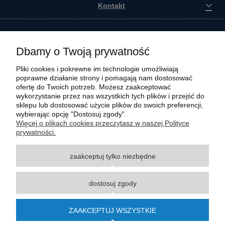
Kontakt
Dbamy o Twoją prywatność
Pliki cookies i pokrewne im technologie umożliwiają
poprawne działanie strony i pomagają nam dostosować
ofertę do Twoich potrzeb. Możesz zaakceptować
wykorzystanie przez nas wszystkich tych plików i przejść do
sklepu lub dostosować użycie plików do swoich preferencji,
wybierając opcję "Dostosuj zgody".
Wszystkie materiały graficzne i zdjęciowe zamieszczone na stronie internetowej polmasz.pl
Więcej o plikach cookies przeczytasz w naszej Polityce
są prawnie chronione i stanowią własność intelektualną polmasz.pl. Jakiekolwiek
prywatności.
zwielokrotnianie, w tym kopiowanie, korzystanie lub rozpowszechnianie wskazanych
powyżej materiałów wymaga zgody polmasz.pl w formie pisemnej pod rygorem nieważności,
zaakceptuj tylko niezbędne
z zastrzeżeniem korzystania o charakterze niekomercyjnym dla użytku osobistego, ze
wskazaniem źródła. Nazwy Carraro, Case, Cat, Caterpillar, Dana Spicer, Doosan, Komatsu,
New Holland, Volvo, ZF czy innych producentów oryginalnego sprzętu, są zastrzeżonymi
dostosuj zgody
znakami towarowymi odpowiednich producentów oryginalnego sprzętu. Wszystkie nazwy,
opisy, numery i symbole zostały użyte wyłącznie w celach informacyjnych lub
porównawczych. Polmasz.pl nie jest autoryzowanym serwisem ani dystrybutorem
ZAAKCEPTUJ WSZYSTKIE
wymienionych marek i producentów.