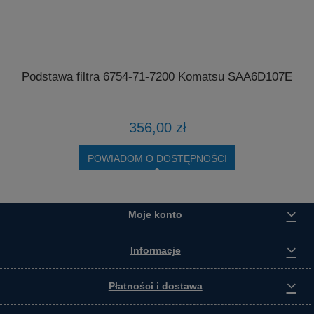
Podstawa filtra 6754-71-7200 Komatsu SAA6D107E
4
356,00 zł
POWIADOM O DOSTĘPNOŚCI
Moje konto
Informacje
Płatności i dostawa