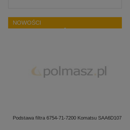
NOWOŚCI
Podstawa filtra 6754-71-7200 Komatsu SAA6D107E
4