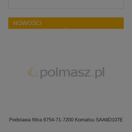
NOWOŚCI
Podstawa filtra 6754-71-7200 Komatsu SAA6D107E
4