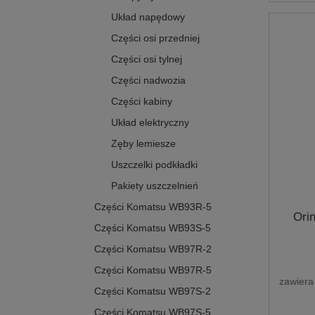
Układ napędowy
Części osi przedniej
Części osi tylnej
Części nadwozia
Części kabiny
Układ elektryczny
Zęby lemiesze
Uszczelki podkładki
Pakiety uszczelnień
Części Komatsu WB93R-5
Ori
Części Komatsu WB93S-5
Części Komatsu WB97R-2
Części Komatsu WB97R-5
zawiera
Części Komatsu WB97S-2
Części Komatsu WB97S-5