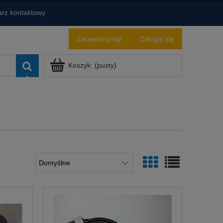
rz kontaktowy
Zarejestruj się
Zaloguj się
Koszyk:
(pusty)