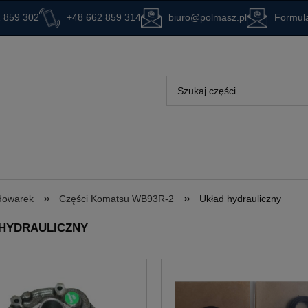
 859 302
+48 662 859 314
biuro@polmasz.pl
Formula
»
»
adowarek
Części Komatsu WB93R-2
Układ hydrauliczny
HYDRAULICZNY