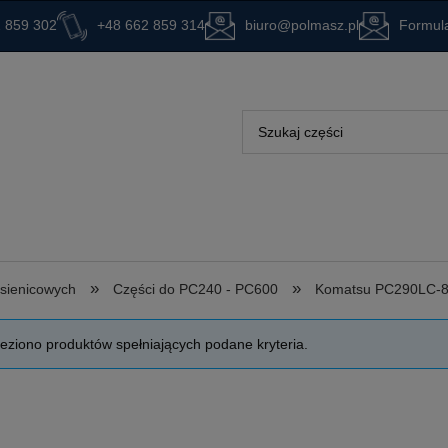
 859 302
+48 662 859 314
biuro@polmasz.pl
Formula
»
»
ąsienicowych
Części do PC240 - PC600
Komatsu PC290LC-
leziono produktów spełniających podane kryteria.