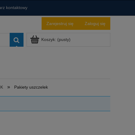
rz kontaktowy
Zarejestruj się
Zaloguj się
Koszyk:
(pusty)
»
8K
Pakiety uszczelek