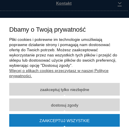
Kontakt
Dbamy o Twoją prywatność
Pliki cookies i pokrewne im technologie umożliwiają
poprawne działanie strony i pomagają nam dostosować
ofertę do Twoich potrzeb. Możesz zaakceptować
wykorzystanie przez nas wszystkich tych plików i przejść do
sklepu lub dostosować użycie plików do swoich preferencji,
wybierając opcję "Dostosuj zgody".
Wszystkie materiały graficzne i zdjęciowe zamieszczone na stronie internetowej polmasz.pl
Więcej o plikach cookies przeczytasz w naszej Polityce
są prawnie chronione i stanowią własność intelektualną polmasz.pl. Jakiekolwiek
prywatności.
zwielokrotnianie, w tym kopiowanie, korzystanie lub rozpowszechnianie wskazanych
powyżej materiałów wymaga zgody polmasz.pl w formie pisemnej pod rygorem nieważności,
zaakceptuj tylko niezbędne
z zastrzeżeniem korzystania o charakterze niekomercyjnym dla użytku osobistego, ze
wskazaniem źródła. Nazwy Carraro, Case, Cat, Caterpillar, Dana Spicer, Doosan, Komatsu,
New Holland, Volvo, ZF czy innych producentów oryginalnego sprzętu, są zastrzeżonymi
dostosuj zgody
znakami towarowymi odpowiednich producentów oryginalnego sprzętu. Wszystkie nazwy,
opisy, numery i symbole zostały użyte wyłącznie w celach informacyjnych lub
porównawczych. Polmasz.pl nie jest autoryzowanym serwisem ani dystrybutorem
ZAAKCEPTUJ WSZYSTKIE
wymienionych marek i producentów.