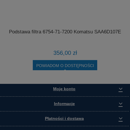
Podstawa filtra 6754-71-7200 Komatsu SAA6D107E
4
356,00 zł
POWIADOM O DOSTĘPNOŚCI
Moje konto
Informacje
Płatności i dostawa