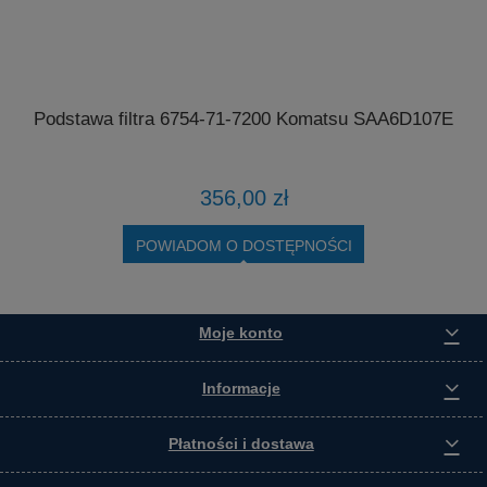
Podstawa filtra 6754-71-7200 Komatsu SAA6D107E
4
356,00 zł
POWIADOM O DOSTĘPNOŚCI
Moje konto
Informacje
Płatności i dostawa