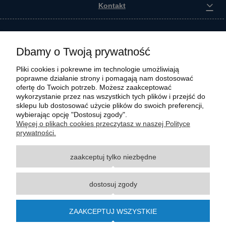
Kontakt
Dbamy o Twoją prywatność
Pliki cookies i pokrewne im technologie umożliwiają
poprawne działanie strony i pomagają nam dostosować
ofertę do Twoich potrzeb. Możesz zaakceptować
wykorzystanie przez nas wszystkich tych plików i przejść do
sklepu lub dostosować użycie plików do swoich preferencji,
wybierając opcję "Dostosuj zgody".
Wszystkie materiały graficzne i zdjęciowe zamieszczone na stronie internetowej polmasz.pl
Więcej o plikach cookies przeczytasz w naszej Polityce
są prawnie chronione i stanowią własność intelektualną polmasz.pl. Jakiekolwiek
prywatności.
zwielokrotnianie, w tym kopiowanie, korzystanie lub rozpowszechnianie wskazanych
powyżej materiałów wymaga zgody polmasz.pl w formie pisemnej pod rygorem nieważności,
zaakceptuj tylko niezbędne
z zastrzeżeniem korzystania o charakterze niekomercyjnym dla użytku osobistego, ze
wskazaniem źródła. Nazwy Carraro, Case, Cat, Caterpillar, Dana Spicer, Doosan, Komatsu,
New Holland, Volvo, ZF czy innych producentów oryginalnego sprzętu, są zastrzeżonymi
dostosuj zgody
znakami towarowymi odpowiednich producentów oryginalnego sprzętu. Wszystkie nazwy,
opisy, numery i symbole zostały użyte wyłącznie w celach informacyjnych lub
porównawczych. Polmasz.pl nie jest autoryzowanym serwisem ani dystrybutorem
ZAAKCEPTUJ WSZYSTKIE
wymienionych marek i producentów.