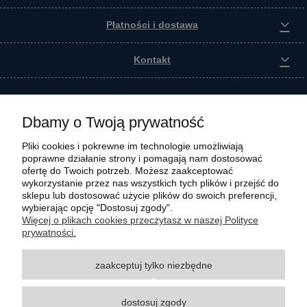
Płatności i dostawa
Kontakt
Dbamy o Twoją prywatność
Pliki cookies i pokrewne im technologie umożliwiają
poprawne działanie strony i pomagają nam dostosować
ofertę do Twoich potrzeb. Możesz zaakceptować
wykorzystanie przez nas wszystkich tych plików i przejść do
sklepu lub dostosować użycie plików do swoich preferencji,
wybierając opcję "Dostosuj zgody".
Wszystkie materiały graficzne i zdjęciowe zamieszczone na stronie internetowej polmasz.pl
Więcej o plikach cookies przeczytasz w naszej Polityce
są prawnie chronione i stanowią własność intelektualną polmasz.pl. Jakiekolwiek
prywatności.
zwielokrotnianie, w tym kopiowanie, korzystanie lub rozpowszechnianie wskazanych
powyżej materiałów wymaga zgody polmasz.pl w formie pisemnej pod rygorem nieważności,
zaakceptuj tylko niezbędne
z zastrzeżeniem korzystania o charakterze niekomercyjnym dla użytku osobistego, ze
wskazaniem źródła. Nazwy Carraro, Case, Cat, Caterpillar, Dana Spicer, Doosan, Komatsu,
New Holland, Volvo, ZF czy innych producentów oryginalnego sprzętu, są zastrzeżonymi
dostosuj zgody
znakami towarowymi odpowiednich producentów oryginalnego sprzętu. Wszystkie nazwy,