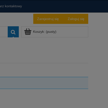
rz kontaktowy
Zarejestruj się
Zaloguj się
Koszyk:
(pusty)