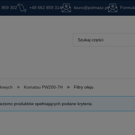
 859 302
+48 662 859 314
biuro@polmasz.pl
Formula
»
»
ołowych
Komatsu PW200-7H
Filtry oleju
leziono produktów spełniających podane kryteria.