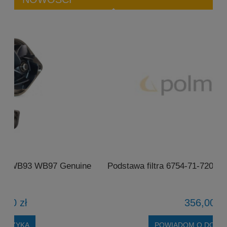
ne
Podstawa filtra 6754-71-7200 Komatsu SAA6D107E
356,00 zł
POWIADOM O DOSTĘPNOŚCI