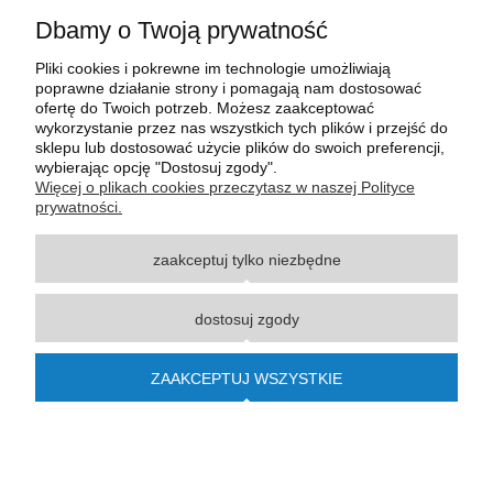
Dbamy o Twoją prywatność
Pliki cookies i pokrewne im technologie umożliwiają
poprawne działanie strony i pomagają nam dostosować
ofertę do Twoich potrzeb. Możesz zaakceptować
wykorzystanie przez nas wszystkich tych plików i przejść do
sklepu lub dostosować użycie plików do swoich preferencji,
wybierając opcję "Dostosuj zgody".
Wszystkie materiały graficzne i zdjęciowe zamieszczone na stronie internetowej polmasz.pl
Więcej o plikach cookies przeczytasz w naszej Polityce
są prawnie chronione i stanowią własność intelektualną polmasz.pl. Jakiekolwiek
prywatności.
zwielokrotnianie, w tym kopiowanie, korzystanie lub rozpowszechnianie wskazanych
powyżej materiałów wymaga zgody polmasz.pl w formie pisemnej pod rygorem nieważności,
zaakceptuj tylko niezbędne
z zastrzeżeniem korzystania o charakterze niekomercyjnym dla użytku osobistego, ze
wskazaniem źródła. Nazwy Carraro, Case, Cat, Caterpillar, Dana Spicer, Doosan, Komatsu,
New Holland, Volvo, ZF czy innych producentów oryginalnego sprzętu, są zastrzeżonymi
dostosuj zgody
znakami towarowymi odpowiednich producentów oryginalnego sprzętu. Wszystkie nazwy,
opisy, numery i symbole zostały użyte wyłącznie w celach informacyjnych lub
porównawczych. Polmasz.pl nie jest autoryzowanym serwisem ani dystrybutorem
ZAAKCEPTUJ WSZYSTKIE
wymienionych marek i producentów.
© 2015-2023
polmasz.pl
pokaż pełną wersję strony
Sklep internetowy Shoper.pl