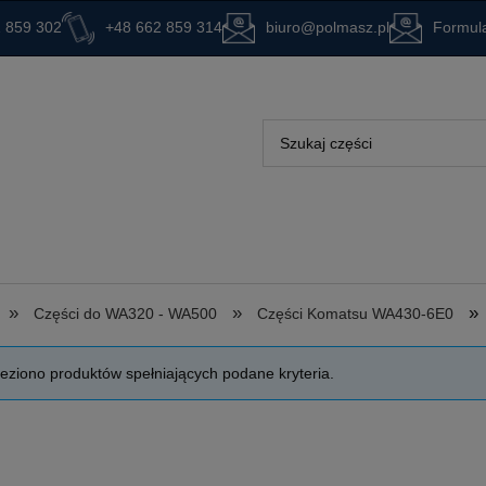
 859 302
+48 662 859 314
biuro@polmasz.pl
Formula
»
»
»
Części do WA320 - WA500
Części Komatsu WA430-6E0
leziono produktów spełniających podane kryteria.