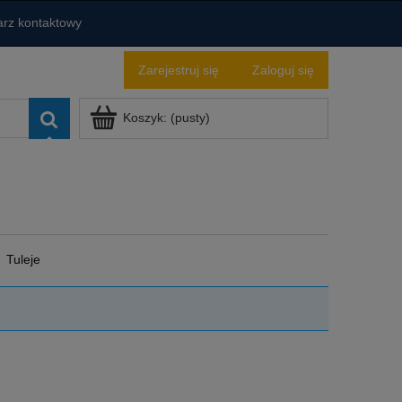
rz kontaktowy
Zarejestruj się
Zaloguj się
Koszyk:
(pusty)
Tuleje