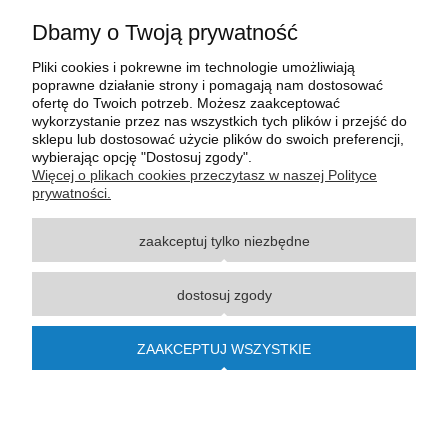
Dbamy o Twoją prywatność
Pliki cookies i pokrewne im technologie umożliwiają
poprawne działanie strony i pomagają nam dostosować
ofertę do Twoich potrzeb. Możesz zaakceptować
wykorzystanie przez nas wszystkich tych plików i przejść do
sklepu lub dostosować użycie plików do swoich preferencji,
wybierając opcję "Dostosuj zgody".
Wszystkie materiały graficzne i zdjęciowe zamieszczone na stronie internetowej polmasz.pl
Więcej o plikach cookies przeczytasz w naszej Polityce
są prawnie chronione i stanowią własność intelektualną polmasz.pl. Jakiekolwiek
prywatności.
zwielokrotnianie, w tym kopiowanie, korzystanie lub rozpowszechnianie wskazanych
powyżej materiałów wymaga zgody polmasz.pl w formie pisemnej pod rygorem nieważności,
zaakceptuj tylko niezbędne
z zastrzeżeniem korzystania o charakterze niekomercyjnym dla użytku osobistego, ze
wskazaniem źródła. Nazwy Carraro, Case, Cat, Caterpillar, Dana Spicer, Doosan, Komatsu,
New Holland, Volvo, ZF czy innych producentów oryginalnego sprzętu, są zastrzeżonymi
dostosuj zgody
znakami towarowymi odpowiednich producentów oryginalnego sprzętu. Wszystkie nazwy,
opisy, numery i symbole zostały użyte wyłącznie w celach informacyjnych lub
porównawczych. Polmasz.pl nie jest autoryzowanym serwisem ani dystrybutorem
ZAAKCEPTUJ WSZYSTKIE
wymienionych marek i producentów.
© 2015-2023
polmasz.pl
pokaż pełną wersję strony