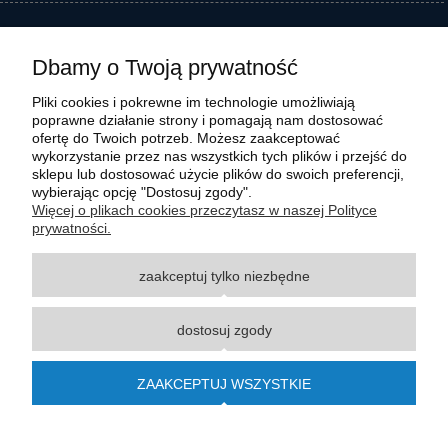
Dbamy o Twoją prywatność
Pliki cookies i pokrewne im technologie umożliwiają
poprawne działanie strony i pomagają nam dostosować
ofertę do Twoich potrzeb. Możesz zaakceptować
wykorzystanie przez nas wszystkich tych plików i przejść do
sklepu lub dostosować użycie plików do swoich preferencji,
wybierając opcję "Dostosuj zgody".
Wszystkie materiały graficzne i zdjęciowe zamieszczone na stronie internetowej polmasz.pl
Więcej o plikach cookies przeczytasz w naszej Polityce
są prawnie chronione i stanowią własność intelektualną polmasz.pl. Jakiekolwiek
prywatności.
zwielokrotnianie, w tym kopiowanie, korzystanie lub rozpowszechnianie wskazanych
powyżej materiałów wymaga zgody polmasz.pl w formie pisemnej pod rygorem nieważności,
zaakceptuj tylko niezbędne
z zastrzeżeniem korzystania o charakterze niekomercyjnym dla użytku osobistego, ze
wskazaniem źródła. Nazwy Carraro, Case, Cat, Caterpillar, Dana Spicer, Doosan, Komatsu,
New Holland, Volvo, ZF czy innych producentów oryginalnego sprzętu, są zastrzeżonymi
dostosuj zgody
znakami towarowymi odpowiednich producentów oryginalnego sprzętu. Wszystkie nazwy,
opisy, numery i symbole zostały użyte wyłącznie w celach informacyjnych lub
porównawczych. Polmasz.pl nie jest autoryzowanym serwisem ani dystrybutorem
ZAAKCEPTUJ WSZYSTKIE
wymienionych marek i producentów.
© 2015-2023
polmasz.pl