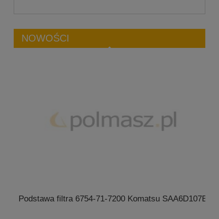
NOWOŚCI
Podstawa filtra 6754-71-7200 Komatsu SAA6D107E
4