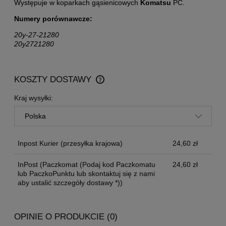
Występuje w koparkach
gąsienicowych
Komatsu
PC.
Numery porównawcze:
20y-27-21280
20y2721280
KOSZTY DOSTAWY
CENA NIE ZAWIERA EWENTUALNYCH KOSZTÓW
PŁATNOŚCI
Kraj wysyłki:
Inpost Kurier
(przesyłka krajowa)
24,60 zł
InPost
(Paczkomat (Podaj kod Paczkomatu
24,60 zł
lub PaczkoPunktu lub skontaktuj się z nami
aby ustalić szczegóły dostawy *))
OPINIE O PRODUKCIE (0)