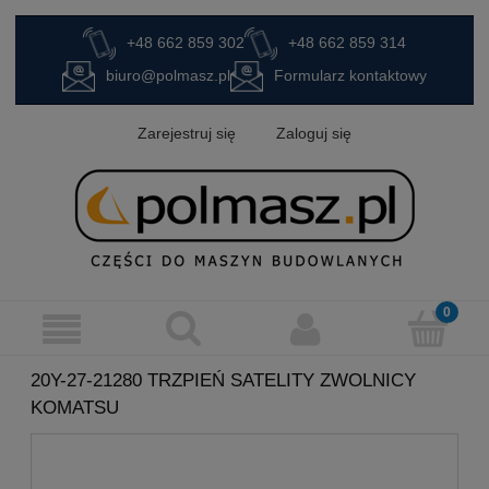
+48 662 859 302
+48 662 859 314
biuro@polmasz.pl
Formularz kontaktowy
Zarejestruj się
Zaloguj się
20Y-27-21280 TRZPIEŃ SATELITY ZWOLNICY
KOMATSU