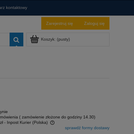
rz kontaktowy
Zarejestruj się
Zaloguj się
Koszyk:
(pusty)
ynie
amówienia ( zamówienie złożone do godziny 14.30)
zł
- Inpost Kurier
(Polska)
sprawdź formy dostawy