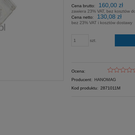
Cena nie zawi
160,00 zł
Cena brutto:
płatności
zawiera 23% VAT, bez kosztów d
130,08 zł
Cena netto:
bez 23% VAT i kosztów dostawy
szt.
Ocena:
Producent:
HANOMAG
Kod produktu:
2871011M