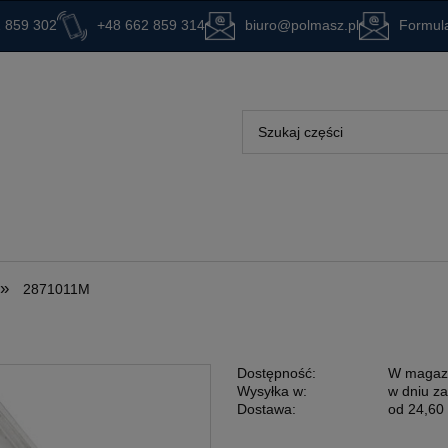
 859 302
+48 662 859 314
biuro@polmasz.pl
Formula
»
2871011M
Dostępność:
W magaz
Wysyłka w:
w dniu z
Dostawa:
od 24,60 