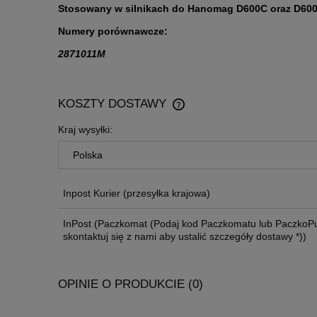
Stosowany w silnikach do Hanomag D600C oraz D600
Numery porównawcze:
2871011M
KOSZTY DOSTAWY
Kraj wysyłki:
CENA NIE ZAWIERA EWENTU
KOSZTÓW PŁATNOŚCI
Inpost Kurier
(przesyłka krajowa)
InPost
(Paczkomat (Podaj kod Paczkomatu lub PaczkoPu
skontaktuj się z nami aby ustalić szczegóły dostawy *))
OPINIE O PRODUKCIE (0)