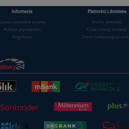
Informacje
Płatności i dostawa
Często zadawane pytania
Formy płatności
Polityka prywatności
Czas i koszty dostawy
Regulamin
Zwrot i reklamacja produk