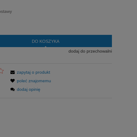
era ewentualnych kosztów
ostawy
DO KOSZYKA
dodaj do przechowalni
zapytaj o produkt
poleć znajomemu
dodaj opinię