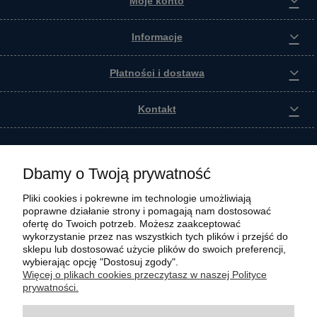
Moje konto
Informacje
Płatności i dostawa
Kontakt
Dbamy o Twoją prywatność
Pliki cookies i pokrewne im technologie umożliwiają
poprawne działanie strony i pomagają nam dostosować
ofertę do Twoich potrzeb. Możesz zaakceptować
wykorzystanie przez nas wszystkich tych plików i przejść do
sklepu lub dostosować użycie plików do swoich preferencji,
wybierając opcję "Dostosuj zgody".
Wszystkie materiały graficzne i zdjęciowe zamieszczone na stronie internetowej polmasz.pl
Więcej o plikach cookies przeczytasz w naszej Polityce
są prawnie chronione i stanowią własność intelektualną polmasz.pl. Jakiekolwiek
prywatności.
zwielokrotnianie, w tym kopiowanie, korzystanie lub rozpowszechnianie wskazanych
powyżej materiałów wymaga zgody polmasz.pl w formie pisemnej pod rygorem nieważności,