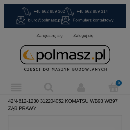
+48 662 859 302
+48 662 859 314
biuro@polmasz.pl
Formularz kontaktowy
Zarejestruj się
Zaloguj się
42N-812-1230 312204052 KOMATSU WB93 WB97
ZĄB PRAWY