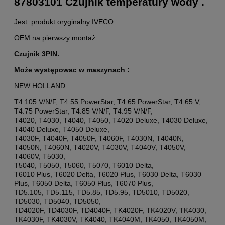
87803101 Czujnik temperatury wody .
Jest produkt oryginalny IVECO.
OEM na pierwszy montaż.
Czujnik 3PIN.
Może występowac w maszynach :
NEW HOLLAND:
T4.105 V/N/F, T4.55 PowerStar, T4.65 PowerStar, T4.65 V,
T4.75 PowerStar, T4.85 V/N/F, T4.95 V/N/F,
T4020, T4030, T4040, T4050, T4020 Deluxe, T4030 Deluxe,
T4040 Deluxe, T4050 Deluxe,
T4030F, T4040F, T4050F, T4060F, T4030N, T4040N,
T4050N, T4060N, T4020V, T4030V, T4040V, T4050V,
T4060V, T5030,
T5040, T5050, T5060, T5070, T6010 Delta,
T6010 Plus, T6020 Delta, T6020 Plus, T6030 Delta, T6030
Plus, T6050 Delta, T6050 Plus, T6070 Plus,
TD5.105, TD5.115, TD5.85, TD5.95, TD5010, TD5020,
TD5030, TD5040, TD5050,
TD4020F, TD4030F, TD4040F, TK4020F, TK4020V, TK4030,
TK4030F, TK4030V, TK4040, TK4040M, TK4050, TK4050M,