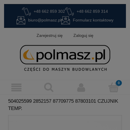
+48 662 859 302
+48 662 859 314
biuro@polmasz.pl
Formularz kontaktowy
Zarejestruj się
Zaloguj się
504025599 2852157 87709775 87803101 CZUJNIK
TEMP.