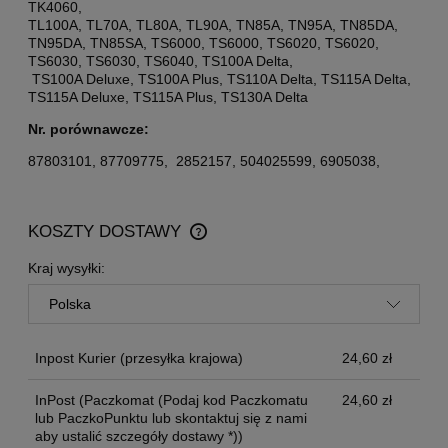
TK4060,
TL100A, TL70A, TL80A, TL90A, TN85A, TN95A, TN85DA,
TN95DA, TN85SA, TS6000, TS6000, TS6020, TS6020,
TS6030, TS6030, TS6040, TS100A Delta,
TS100A Deluxe, TS100A Plus, TS110A Delta, TS115A Delta,
TS115A Deluxe, TS115A Plus, TS130A Delta
Nr. porównawcze:
87803101, 87709775, 2852157, 504025599, 6905038,
KOSZTY DOSTAWY
CENA NIE ZAWIERA EWENTUALNYCH KOSZTÓW
PŁATNOŚCI
Kraj wysyłki:
Inpost Kurier
(przesyłka krajowa)
24,60 zł
InPost
(Paczkomat (Podaj kod Paczkomatu
24,60 zł
lub PaczkoPunktu lub skontaktuj się z nami
aby ustalić szczegóły dostawy *))