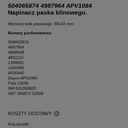
504065874 4987964
APV1084
Napinacz paska klinowego.
Wymiary koła pasowego: 85x32 mm.
Numery porównawcze:
504065874
4987964
4898548
4891116
1399691
1406486
4936440
Dayco APV1084
Febi 23006
INA 531050820
SKF VKMCV 52006
KOSZTY DOSTAWY
CENA NIE ZAWIERA EWENTUALNYCH KOSZTÓW
PŁATNOŚCI
Kraj wysyłki: