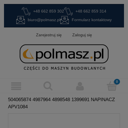
+48 662 859 302
+48 662 859 314
biuro@polmasz.pl
Formularz kontaktowy
Zarejestruj się
Zaloguj się
504065874 4987964 4898548 1399691 NAPINACZ
APV1084