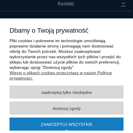
Kontakt
Dbamy o Twoją prywatność
Pliki cookies i pokrewne im technologie umożliwiają
poprawne działanie strony i pomagają nam dostosować
ofertę do Twoich potrzeb. Możesz zaakceptować
wykorzystanie przez nas wszystkich tych plików i przejść do
sklepu lub dostosować użycie plików do swoich preferencji,
wybierając opcję "Dostosuj zgody".
Wszystkie materiały graficzne i zdjęciowe zamieszczone na stronie internetowej polmasz.pl
Więcej o plikach cookies przeczytasz w naszej Polityce
są prawnie chronione i stanowią własność intelektualną polmasz.pl. Jakiekolwiek
prywatności.
zwielokrotnianie, w tym kopiowanie, korzystanie lub rozpowszechnianie wskazanych
powyżej materiałów wymaga zgody polmasz.pl w formie pisemnej pod rygorem nieważności,
zaakceptuj tylko niezbędne
z zastrzeżeniem korzystania o charakterze niekomercyjnym dla użytku osobistego, ze
wskazaniem źródła. Nazwy Carraro, Case, Cat, Caterpillar, Dana Spicer, Doosan, Komatsu,
New Holland, Volvo, ZF czy innych producentów oryginalnego sprzętu, są zastrzeżonymi
dostosuj zgody
znakami towarowymi odpowiednich producentów oryginalnego sprzętu. Wszystkie nazwy,
opisy, numery i symbole zostały użyte wyłącznie w celach informacyjnych lub
porównawczych. Polmasz.pl nie jest autoryzowanym serwisem ani dystrybutorem
ZAAKCEPTUJ WSZYSTKIE
wymienionych marek i producentów.