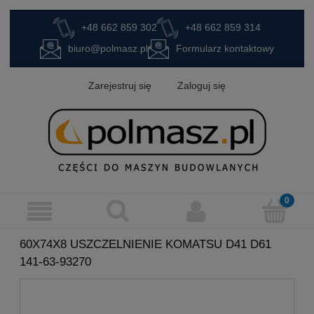
+48 662 859 302
+48 662 859 314
biuro@polmasz.pl
Formularz kontaktowy
Zarejestruj się
Zaloguj się
60X74X8 USZCZELNIENIE KOMATSU D41 D61
141-63-93270