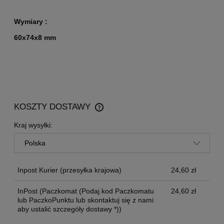
Wymiary :
60x74x8 mm
KOSZTY DOSTAWY
CENA NIE ZAWIERA EWENTUALNYCH KOSZTÓW
PŁATNOŚCI
Kraj wysyłki:
Inpost Kurier
(przesyłka krajowa)
24,60 zł
InPost
(Paczkomat (Podaj kod Paczkomatu
24,60 zł
lub PaczkoPunktu lub skontaktuj się z nami
aby ustalić szczegóły dostawy *))