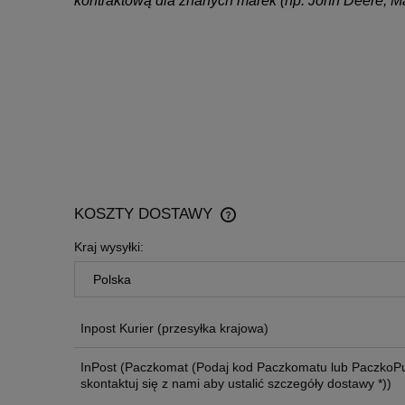
kontraktową dla znanych marek (np. John Deere, Ma
KOSZTY DOSTAWY
Kraj wysyłki:
CENA NIE ZAWIERA EWENTU
KOSZTÓW PŁATNOŚCI
Inpost Kurier
(przesyłka krajowa)
InPost
(Paczkomat (Podaj kod Paczkomatu lub PaczkoPu
skontaktuj się z nami aby ustalić szczegóły dostawy *))