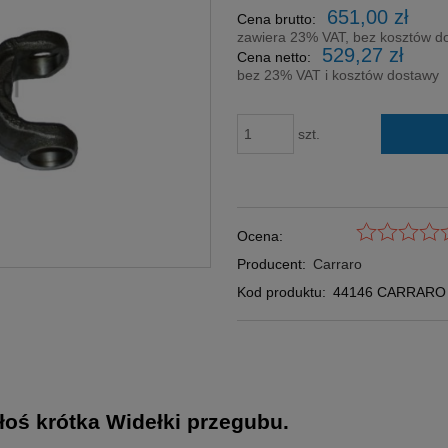
Cena nie zawi
651,00 zł
Cena brutto:
płatności
zawiera 23% VAT, bez kosztów d
529,27 zł
Cena netto:
bez 23% VAT i kosztów dostawy
szt.
Ocena:
Producent:
Carraro
Kod produktu:
44146 CARRARO
oś krótka Widełki przegubu.