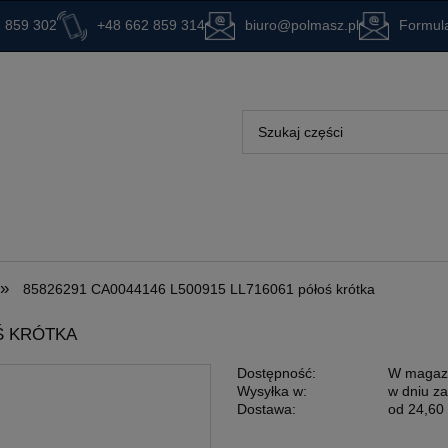
 859 302
+48 662 859 314
biuro@polmasz.pl
Formula
»
85826291 CA0044146 L500915 LL716061 półoś krótka
OŚ KRÓTKA
Dostępność:
W magaz
Wysyłka w:
w dniu z
Dostawa:
od 24,60 