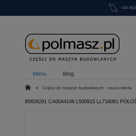
+48 662
Menu
Blog
»
Części do maszyn budowlanych - nasza oferta
85826291 CA0044146 L500915 LL716061 PÓŁ