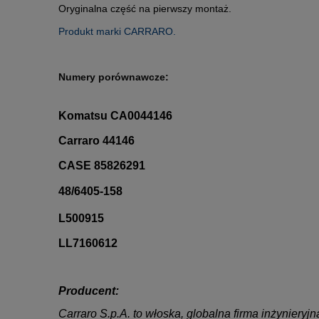
Oryginalna część na pierwszy montaż.
Produkt marki CARRARO.
Numery porównawcze:
Komatsu CA0044146
Carraro 44146
CASE 85826291
48/6405-158
L500915
LL7160612
Producent:
Carraro S.p.A. to włoska, globalna firma inżynieryj