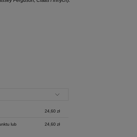
ssey Ferguson, Claas i innych).
ALNYCH
24,60 zł
nktu lub
24,60 zł