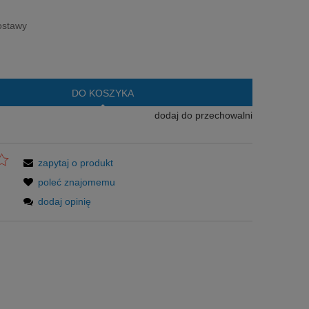
era ewentualnych kosztów
ostawy
DO KOSZYKA
dodaj do przechowalni
zapytaj o produkt
poleć znajomemu
dodaj opinię