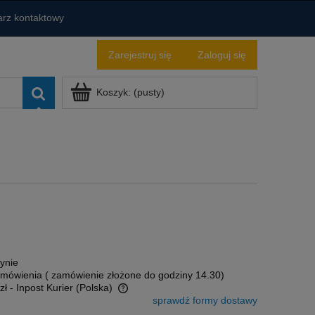
rz kontaktowy
Zarejestruj się
Zaloguj się
Koszyk:
(pusty)
ynie
amówienia ( zamówienie złożone do godziny 14.30)
zł
- Inpost Kurier
(Polska)
sprawdź formy dostawy