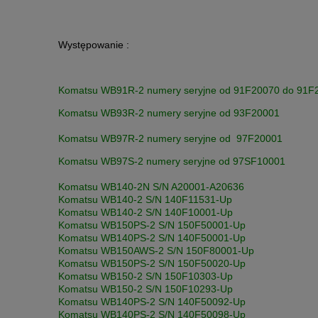
Występowanie :
Komatsu WB91R-2 numery seryjne od 91F20070 do 91F
Komatsu WB93R-2 numery seryjne od 93F20001
Komatsu WB97R-2 numery seryjne od 97F20001
Komatsu WB97S-2 numery seryjne od 97SF10001
Komatsu WB140-2N S/N A20001-A20636
Komatsu WB140-2 S/N 140F11531-Up
Komatsu WB140-2 S/N 140F10001-Up
Komatsu WB150PS-2 S/N 150F50001-Up
Komatsu WB140PS-2 S/N 140F50001-Up
Komatsu WB150AWS-2 S/N 150F80001-Up
Komatsu WB150PS-2 S/N 150F50020-Up
Komatsu WB150-2 S/N 150F10303-Up
Komatsu WB150-2 S/N 150F10293-Up
Komatsu WB140PS-2 S/N 140F50092-Up
Komatsu WB140PS-2 S/N 140F50098-Up