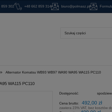
 859 302
+48 662 859 314
biuro@polmasz.pl
Formula
»
Alternator Komatsu WB93 WB97 WA90 WA95 WA115 PC110
95 WA115 PC110
Dostępność:
spodziew
492,00 zł
Cena brutto:
zawiera 23% VAT, bez kosztów d