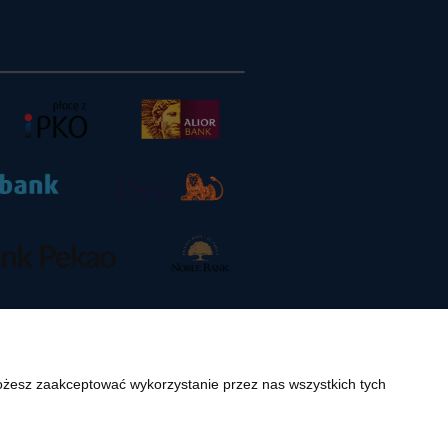
Możesz zaakceptować wykorzystanie przez nas wszystkich tych
.pl. Jakiekolwiek zwielokrotnianie, w tym kopiowanie, korzystanie lub