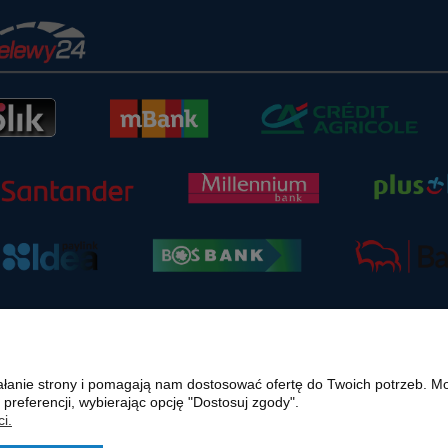
ziałanie strony i pomagają nam dostosować ofertę do Twoich potrzeb. 
 preferencji, wybierając opcję "Dostosuj zgody".
i.
ternetowej polmasz.pl są prawnie chronione i stanowią własność intelektualną polmasz