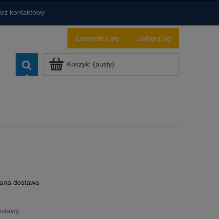
rz kontaktowy
Zarejestruj się
Zaloguj się
Koszyk:
(pusty)
ana dostawa
ostawy