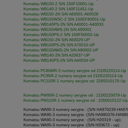
Komatsu WB150-2 S/N 150F10001-Up
Komatsu WB140-2 S/N 140F11451-Up
Komatsu WB150-2N S/N A60001-A60028
Komatsu WB150WSC-2 S/N 150EF80001-Up
Komatsu WB140PS-2N S/N A40001-A40033
Komatsu WB150AWS-2N S/N A90001
Komatsu WB150PS-2 S/N 150F50032-Up
Komatsu WB150-2N S/N A60029-UP
Komatsu WB150PS-2N S/N A70010-UP
Komatsu WB150AWS-2N S/N A90002-UP
Komatsu WB140-2N S/N A20637-UP
Komatsu WB140PS-2N S/N A40034-UP
Komatsu PC80MR-3 numery seryjne od 21D5220114-Up
Komatsu PC95R-2 numery seryjne od 21D5220114-Up
Komatsu PC110R-1 numery seryjne od: 2265010170-Up
Komatsu PW95R-2 numery seryjne od : 21D0220079-Up
Komatsu PW110R-1 numery seryjne od : 2260010122-Up
Komatsu WA90-3 numery seryjne : (S/N HA970239-HA97
Komatsu WA95-3 numery seryjne :(S/N HA980376-HA98
Komatsu WA90-3 numery seryjne : (S/N H20319 - up);
Komatsu WA95-3 numery seryjne :(S/N H20672 - up)