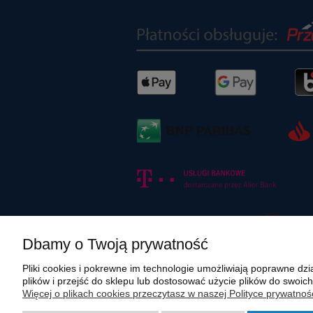
Dbamy o Twoją prywatność
Pliki cookies i pokrewne im technologie umożliwiają poprawne d
plików i przejść do sklepu lub dostosować użycie plików do swoich
Więcej o plikach cookies przeczytasz w naszej Polityce prywatnośc
Wszystkie materiały graficzne i zdjęciowe zamieszczone na stronie in