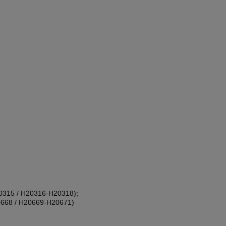
0315 / H20316-H20318);
0668 / H20669-H20671)