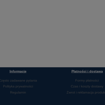
Informacje
Płatności i dostawa
Często zadawane pytania
Formy płatności
Polityka prywatności
Czas i koszty dostawy
Regulamin
Zwrot i reklamacja produk