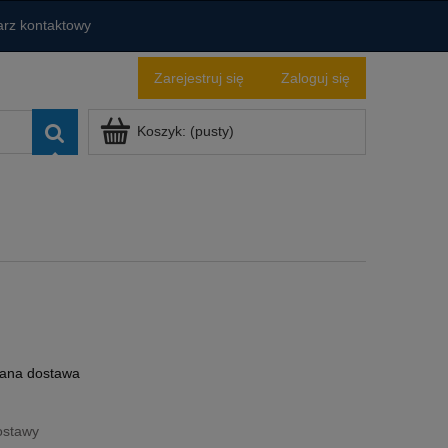
rz kontaktowy
Zarejestruj się
Zaloguj się
Koszyk:
(pusty)
ana dostawa
ostawy