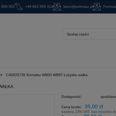
 859 302
+48 662 859 314
biuro@polmasz.pl
Formula
»
CA0025735 Komatsu WB93 WB97 Łożysko wałka
 WAŁKA
Dostępność:
spodziew
35,00 zł
Cena brutto:
zawiera 23% VAT, bez kosztów d