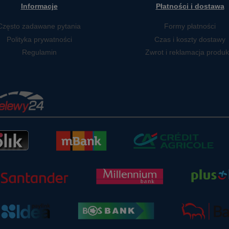
Informacje
Płatności i dostawa
Często zadawane pytania
Formy płatności
Polityka prywatności
Czas i koszty dostawy
Regulamin
Zwrot i reklamacja produk