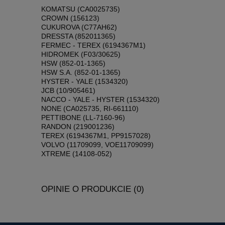
KOMATSU (CA0025735)
CROWN (156123)
CUKUROVA (C77AH62)
DRESSTA (852011365)
FERMEC - TEREX (6194367M1)
HIDROMEK (F03/30625)
HSW (852-01-1365)
HSW S.A. (852-01-1365)
HYSTER - YALE (1534320)
JCB (10/905461)
NACCO - YALE - HYSTER (1534320)
NONE (CA025735, RI-661110)
PETTIBONE (LL-7160-96)
RANDON (219001236)
TEREX (6194367M1, PP9157028)
VOLVO (11709099, VOE11709099)
XTREME (14108-052)
OPINIE O PRODUKCIE (0)