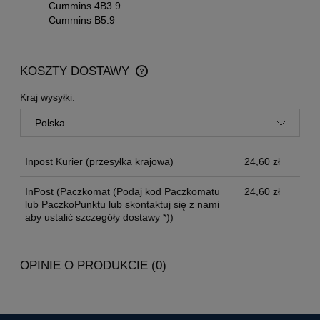
Cummins 4B3.9
Cummins B5.9
KOSZTY DOSTAWY
CENA NIE ZAWIERA EWENTUALNYCH KOSZTÓW
PŁATNOŚCI
Kraj wysyłki:
Inpost Kurier
(przesyłka krajowa)
24,60 zł
InPost
(Paczkomat (Podaj kod Paczkomatu
24,60 zł
lub PaczkoPunktu lub skontaktuj się z nami
aby ustalić szczegóły dostawy *))
OPINIE O PRODUKCIE (0)