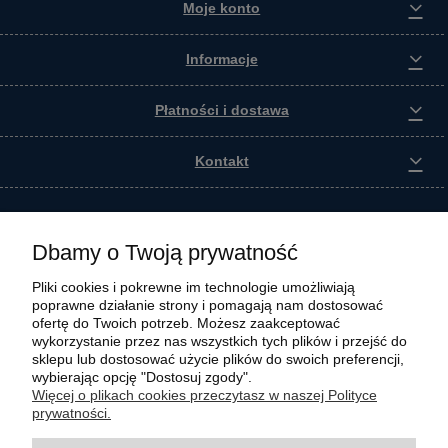
Moje konto
Informacje
Płatności i dostawa
Kontakt
Dbamy o Twoją prywatność
Pliki cookies i pokrewne im technologie umożliwiają
poprawne działanie strony i pomagają nam dostosować
ofertę do Twoich potrzeb. Możesz zaakceptować
wykorzystanie przez nas wszystkich tych plików i przejść do
sklepu lub dostosować użycie plików do swoich preferencji,
wybierając opcję "Dostosuj zgody".
Wszystkie materiały graficzne i zdjęciowe zamieszczone na stronie internetowej polmasz.pl
Więcej o plikach cookies przeczytasz w naszej Polityce
są prawnie chronione i stanowią własność intelektualną polmasz.pl. Jakiekolwiek
prywatności.
zwielokrotnianie, w tym kopiowanie, korzystanie lub rozpowszechnianie wskazanych
powyżej materiałów wymaga zgody polmasz.pl w formie pisemnej pod rygorem nieważności,