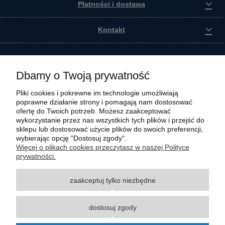
Płatności i dostawa
Kontakt
Dbamy o Twoją prywatność
Pliki cookies i pokrewne im technologie umożliwiają
poprawne działanie strony i pomagają nam dostosować
ofertę do Twoich potrzeb. Możesz zaakceptować
wykorzystanie przez nas wszystkich tych plików i przejść do
sklepu lub dostosować użycie plików do swoich preferencji,
wybierając opcję "Dostosuj zgody".
Wszystkie materiały graficzne i zdjęciowe zamieszczone na stronie internetowej polmasz.pl
Więcej o plikach cookies przeczytasz w naszej Polityce
są prawnie chronione i stanowią własność intelektualną polmasz.pl. Jakiekolwiek
prywatności.
zwielokrotnianie, w tym kopiowanie, korzystanie lub rozpowszechnianie wskazanych
powyżej materiałów wymaga zgody polmasz.pl w formie pisemnej pod rygorem nieważności,
zaakceptuj tylko niezbędne
z zastrzeżeniem korzystania o charakterze niekomercyjnym dla użytku osobistego, ze
wskazaniem źródła. Nazwy Carraro, Case, Cat, Caterpillar, Dana Spicer, Doosan, Komatsu,
New Holland, Volvo, ZF czy innych producentów oryginalnego sprzętu, są zastrzeżonymi
dostosuj zgody
znakami towarowymi odpowiednich producentów oryginalnego sprzętu. Wszystkie nazwy,
opisy, numery i symbole zostały użyte wyłącznie w celach informacyjnych lub