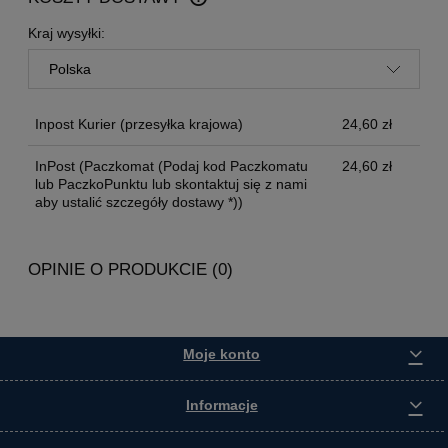
CENA NIE ZAWIERA EWENTUALNYCH KOSZTÓW
PŁATNOŚCI
Kraj wysyłki:
Inpost Kurier
(przesyłka krajowa)
24,60 zł
InPost
(Paczkomat (Podaj kod Paczkomatu
24,60 zł
lub PaczkoPunktu lub skontaktuj się z nami
aby ustalić szczegóły dostawy *))
OPINIE O PRODUKCIE (0)
Moje konto
Informacje