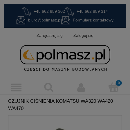
+48 662 859 302
+48 662 859 314
biuro@polmasz.pl
Formularz kontaktowy
Zarejestruj się
Zaloguj się
CZUJNIK CIŚNIENIA KOMATSU WA320 WA420
WA470