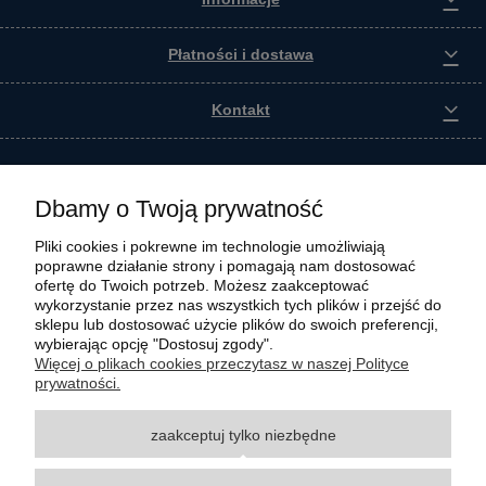
Płatności i dostawa
Kontakt
Dbamy o Twoją prywatność
Pliki cookies i pokrewne im technologie umożliwiają
poprawne działanie strony i pomagają nam dostosować
ofertę do Twoich potrzeb. Możesz zaakceptować
wykorzystanie przez nas wszystkich tych plików i przejść do
sklepu lub dostosować użycie plików do swoich preferencji,
wybierając opcję "Dostosuj zgody".
Wszystkie materiały graficzne i zdjęciowe zamieszczone na stronie internetowej polmasz.pl
Więcej o plikach cookies przeczytasz w naszej Polityce
są prawnie chronione i stanowią własność intelektualną polmasz.pl. Jakiekolwiek
prywatności.
zwielokrotnianie, w tym kopiowanie, korzystanie lub rozpowszechnianie wskazanych
powyżej materiałów wymaga zgody polmasz.pl w formie pisemnej pod rygorem nieważności,
zaakceptuj tylko niezbędne
z zastrzeżeniem korzystania o charakterze niekomercyjnym dla użytku osobistego, ze
wskazaniem źródła. Nazwy Carraro, Case, Cat, Caterpillar, Dana Spicer, Doosan, Komatsu,
New Holland, Volvo, ZF czy innych producentów oryginalnego sprzętu, są zastrzeżonymi