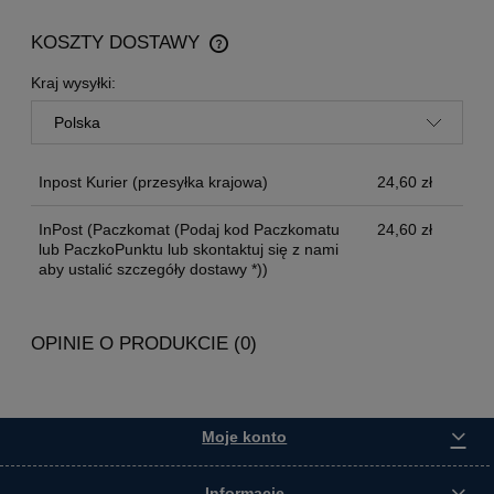
KOSZTY DOSTAWY
CENA NIE ZAWIERA EWENTUALNYCH KOSZTÓW
PŁATNOŚCI
Kraj wysyłki:
Inpost Kurier
(przesyłka krajowa)
24,60 zł
InPost
(Paczkomat (Podaj kod Paczkomatu
24,60 zł
lub PaczkoPunktu lub skontaktuj się z nami
aby ustalić szczegóły dostawy *))
OPINIE O PRODUKCIE (0)
Moje konto
Informacje