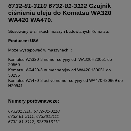
6732-81-3110
6732-81-3112
Czujnik
ciśnienia oleju do Komatsu WA320
WA420 WA470.
Stosowany w silnikach maszyn budowlanych
Komatsu.
Producent USA
.
Może występować w maszynach :
Komatsu WA320-3 numer seryjny od WA320H20051 do
20560
Komatsu WA420-3 numer seryjny od WA420H30051 do
30296
Komatsu WA470-3 active numer seryjny od WA470H20669 do
H20941
Numery porównawcze:
6732813110, 6732-81-3110
6732-81-3111, 6732813111
6732-81-3112, 6732813112