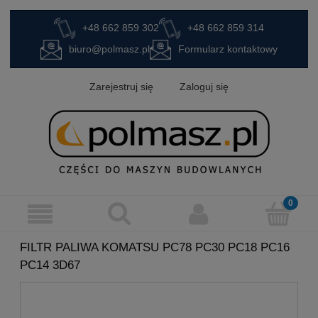
+48 662 859 302
+48 662 859 314
biuro@polmasz.pl
Formularz kontaktowy
Zarejestruj się
Zaloguj się
FILTR PALIWA KOMATSU PC78 PC30 PC18 PC16
PC14 3D67