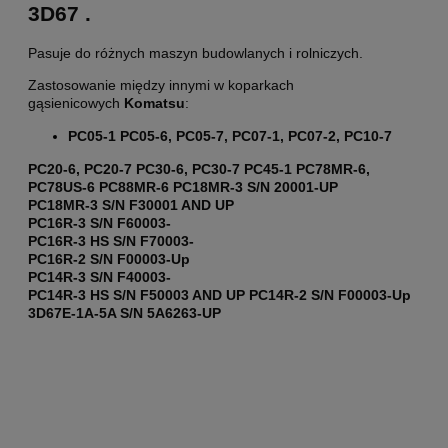
3D67 .
Pasuje do różnych maszyn budowlanych i rolniczych.
Zastosowanie między innymi w koparkach
gąsienicowych
Komatsu
:
PC05-1 PC05-6, PC05-7,
PC07-1, PC07-2,
PC10-7
PC20-6, PC20-7
PC30-6, PC30-7
PC45-1
PC78MR-6,
PC78US-6
PC88MR-6
PC18MR-3 S/N 20001-UP
PC18MR-3 S/N F30001 AND UP
PC16R-3 S/N F60003-
PC16R-3 HS S/N F70003-
PC16R-2 S/N F00003-Up
PC14R-3 S/N F40003-
PC14R-3 HS S/N F50003 AND UP
PC14R-2 S/N F00003-Up
3D67E-1A-5A S/N 5A6263-UP