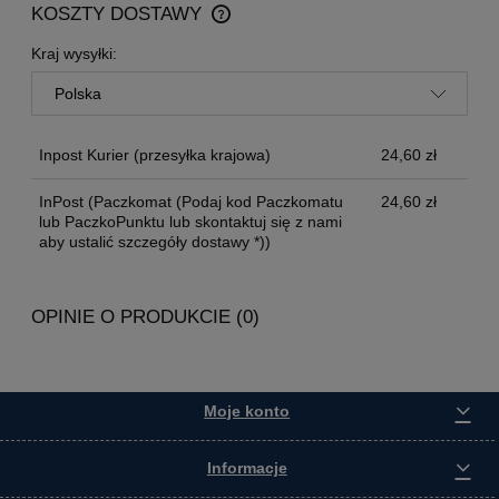
KOSZTY DOSTAWY
CENA NIE ZAWIERA EWENTUALNYCH KOSZTÓW
PŁATNOŚCI
Kraj wysyłki:
Inpost Kurier
(przesyłka krajowa)
24,60 zł
InPost
(Paczkomat (Podaj kod Paczkomatu
24,60 zł
lub PaczkoPunktu lub skontaktuj się z nami
aby ustalić szczegóły dostawy *))
OPINIE O PRODUKCIE (0)
Moje konto
Informacje