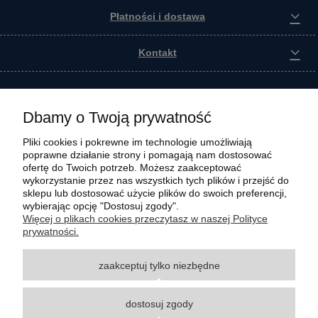
Płatności i dostawa
Kontakt
Dbamy o Twoją prywatność
Pliki cookies i pokrewne im technologie umożliwiają
poprawne działanie strony i pomagają nam dostosować
ofertę do Twoich potrzeb. Możesz zaakceptować
wykorzystanie przez nas wszystkich tych plików i przejść do
sklepu lub dostosować użycie plików do swoich preferencji,
wybierając opcję "Dostosuj zgody".
Wszystkie materiały graficzne i zdjęciowe zamieszczone na stronie internetowej polmasz.pl
Więcej o plikach cookies przeczytasz w naszej Polityce
są prawnie chronione i stanowią własność intelektualną polmasz.pl. Jakiekolwiek
prywatności.
zwielokrotnianie, w tym kopiowanie, korzystanie lub rozpowszechnianie wskazanych
powyżej materiałów wymaga zgody polmasz.pl w formie pisemnej pod rygorem nieważności,
zaakceptuj tylko niezbędne
z zastrzeżeniem korzystania o charakterze niekomercyjnym dla użytku osobistego, ze
wskazaniem źródła. Nazwy Carraro, Case, Cat, Caterpillar, Dana Spicer, Doosan, Komatsu,
New Holland, Volvo, ZF czy innych producentów oryginalnego sprzętu, są zastrzeżonymi
dostosuj zgody
znakami towarowymi odpowiednich producentów oryginalnego sprzętu. Wszystkie nazwy,
opisy, numery i symbole zostały użyte wyłącznie w celach informacyjnych lub