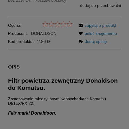
bez 23% VAT i kosztów dostawy
dodaj do przechowalni
Ocena:
zapytaj o produkt
Producent:
DONALDSON
poleć znajomemu
Kod produktu:
1180 D
dodaj opinię
OPIS
Filtr powietrza zewnętrzny Donaldson
do Komatsu.
Zastosowanie między innymi w spycharkach Komatsu
D51EX/PX-22.
Filtr marki Donaldson.