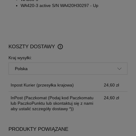
WA420-3 active S/N WA420H30297 - Up
KOSZTY DOSTAWY
CENA NIE ZAWIERA EWENTUALNYCH KOSZTÓW
PŁATNOŚCI
Kraj wysyłki:
Inpost Kurier
(przesyłka krajowa)
24,60 zł
InPost
(Paczkomat (Podaj kod Paczkomatu
24,60 zł
lub PaczkoPunktu lub skontaktuj się z nami
aby ustalić szczegóły dostawy *))
PRODUKTY POWIĄZANE