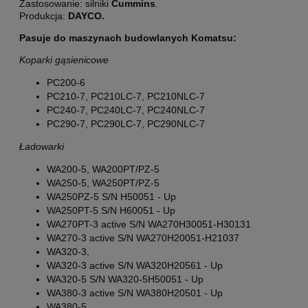
Zastosowanie: silniki
Cummins
.
Produkcja:
DAYCO.
Pasuje do maszynach budowlanych Komatsu:
Koparki gąsienicowe
PC200-6
PC210-7, PC210LC-7, PC210NLC-7
PC240-7, PC240LC-7, PC240NLC-7
PC290-7, PC290LC-7, PC290NLC-7
Ładowarki
WA200-5, WA200PT/PZ-5
WA250-5, WA250PT/PZ-5
WA250PZ-5 S/N H50051 - Up
WA250PT-5 S/N H60051 - Up
WA270PT-3 active S/N WA270H30051-H30131
WA270-3 active S/N WA270H20051-H21037
WA320-3,
WA320-3 active S/N WA320H20561 - Up
WA320-5 S/N WA320-5H50051 - Up
WA380-3 active S/N WA380H20501 - Up
WA380-5