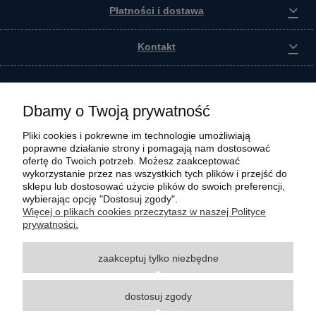
Płatności i dostawa
Kontakt
Dbamy o Twoją prywatność
Pliki cookies i pokrewne im technologie umożliwiają
poprawne działanie strony i pomagają nam dostosować
ofertę do Twoich potrzeb. Możesz zaakceptować
wykorzystanie przez nas wszystkich tych plików i przejść do
sklepu lub dostosować użycie plików do swoich preferencji,
wybierając opcję "Dostosuj zgody".
Wszystkie materiały graficzne i zdjęciowe zamieszczone na stronie internetowej polmasz.pl
Więcej o plikach cookies przeczytasz w naszej Polityce
są prawnie chronione i stanowią własność intelektualną polmasz.pl. Jakiekolwiek
prywatności.
zwielokrotnianie, w tym kopiowanie, korzystanie lub rozpowszechnianie wskazanych
powyżej materiałów wymaga zgody polmasz.pl w formie pisemnej pod rygorem nieważności,
zaakceptuj tylko niezbędne
z zastrzeżeniem korzystania o charakterze niekomercyjnym dla użytku osobistego, ze
wskazaniem źródła. Nazwy Carraro, Case, Cat, Caterpillar, Dana Spicer, Doosan, Komatsu,
New Holland, Volvo, ZF czy innych producentów oryginalnego sprzętu, są zastrzeżonymi
dostosuj zgody
znakami towarowymi odpowiednich producentów oryginalnego sprzętu. Wszystkie nazwy,
opisy, numery i symbole zostały użyte wyłącznie w celach informacyjnych lub