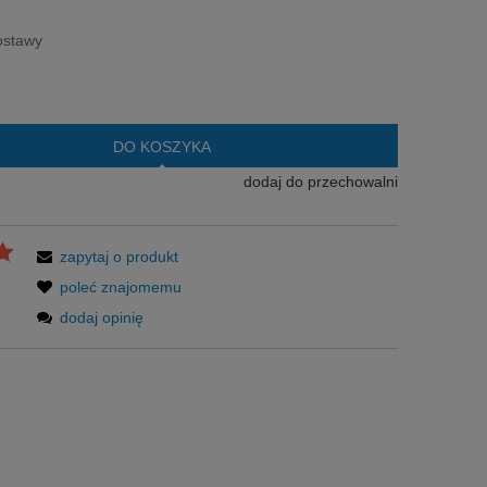
era ewentualnych kosztów
ostawy
DO KOSZYKA
dodaj do przechowalni
zapytaj o produkt
poleć znajomemu
dodaj opinię