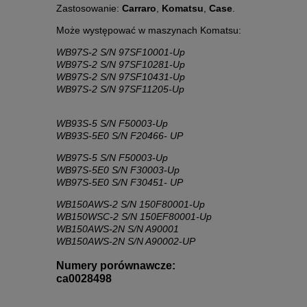
Zastosowanie:
Carraro
,
Komatsu
,
Case
.
Może występować w maszynach Komatsu:
WB97S-2 S/N 97SF10001-Up
WB97S-2 S/N 97SF10281-Up
WB97S-2 S/N 97SF10431-Up
WB97S-2 S/N 97SF11205-Up
WB93S-5 S/N F50003-Up
WB93S-5E0 S/N F20466- UP
WB97S-5 S/N F50003-Up
WB97S-5E0 S/N F30003-Up
WB97S-5E0 S/N F30451- UP
WB150AWS-2 S/N 150F80001-Up
WB150WSC-2 S/N 150EF80001-Up
WB150AWS-2N S/N A90001
WB150AWS-2N S/N A90002-UP
Numery porównawcze:
ca0028498