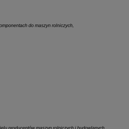
omponentach do maszyn rolniczych,
wielu producentów maszyn rolniczych i budowlanych