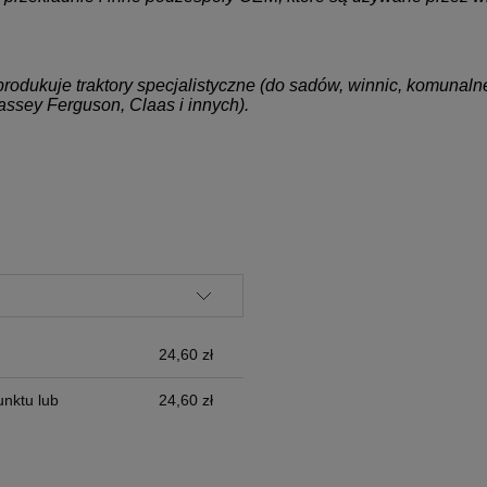
 i produkuje traktory specjalistyczne (do sadów, winnic, komun
ssey Ferguson, Claas i innych).
ALNYCH
24,60 zł
nktu lub
24,60 zł