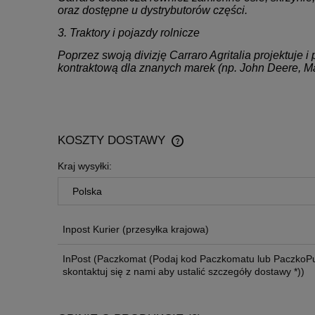
oraz dostępne u dystrybutorów części.
3. Traktory i pojazdy rolnicze
Poprzez swoją divizję Carraro Agritalia projektuje
kontraktową dla znanych marek (np. John Deere, Ma
KOSZTY DOSTAWY
Kraj wysyłki:
CENA NIE ZAWIERA EWENTU
KOSZTÓW PŁATNOŚCI
Inpost Kurier
(przesyłka krajowa)
InPost
(Paczkomat (Podaj kod Paczkomatu lub PaczkoPu
skontaktuj się z nami aby ustalić szczegóły dostawy *))