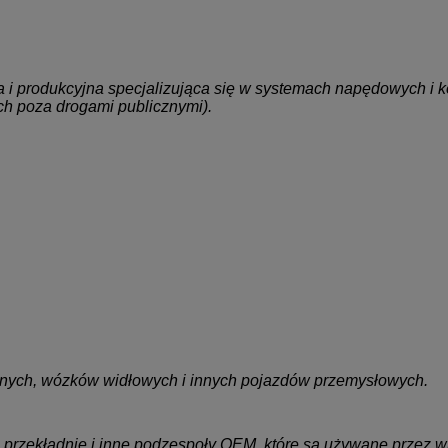
na i produkcyjna specjalizująca się w
systemach napędowych i k
ch poza drogami publicznymi).
lanych, wózków widłowych i innych pojazdów przemysłowych.
, przekładnie i inne podzespoły OEM, które są używane przez 