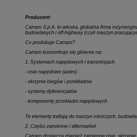
Producent:
Carraro S.p.A. to włoska, globalna firma inżynieryj
budowlanych i off-highway (czyli maszyn pracujący
Co produkuje Carraro?
Carraro koncentruje się głównie na:
1. Systemach napędowych i transmisjach
- osie napędowe (axles)
- skrzynie biegów i przekładnie
- systemy dyferencjałów
- komponenty przekładni napędowych
Te elementy trafiają do maszyn rolniczych, budow
2. Części zamienne / aftermarket
Carraro dostarcza również zamienne osie, skrzynie