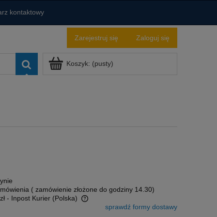
rz kontaktowy
Zarejestruj się
Zaloguj się
Koszyk:
(pusty)
ynie
amówienia ( zamówienie złożone do godziny 14.30)
zł
- Inpost Kurier
(Polska)
sprawdź formy dostawy