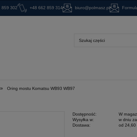
 859 302
+48 662 859 314
biuro@polmasz.pl
Formula
»
Oring mostu Komatsu WB93 WB97
Dostępność:
W magaz
Wysyłka w:
w dniu z
Dostawa:
od 24,60 