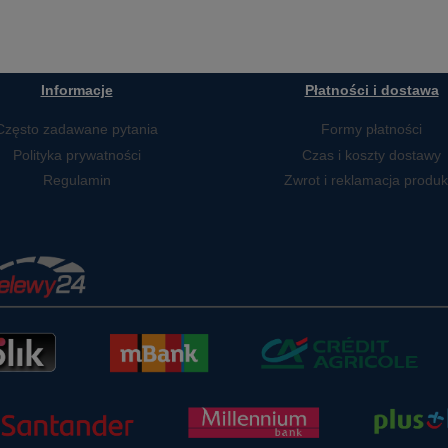
Informacje
Płatności i dostawa
Często zadawane pytania
Formy płatności
Polityka prywatności
Czas i koszty dostawy
Regulamin
Zwrot i reklamacja produk