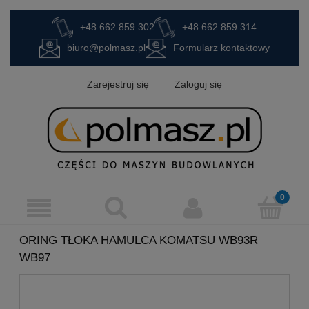
+48 662 859 302
+48 662 859 314
biuro@polmasz.pl
Formularz kontaktowy
Zarejestruj się
Zaloguj się
ORING TŁOKA HAMULCA KOMATSU WB93R
WB97