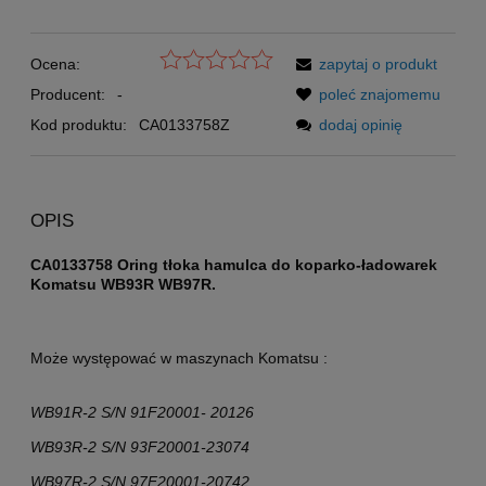
Ocena:
zapytaj o produkt
Producent:
-
poleć znajomemu
Kod produktu:
CA0133758Z
dodaj opinię
OPIS
CA0133758 Oring tłoka hamulca do koparko-ładowarek
Komatsu WB93R WB97R.
Może występować w maszynach Komatsu :
WB91R-2 S/N 91F20001- 20126
WB93R-2 S/N 93F20001-23074
WB97R-2 S/N 97F20001-20742