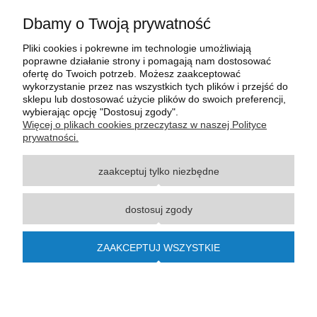
Kontakt
Dbamy o Twoją prywatność
Pliki cookies i pokrewne im technologie umożliwiają
poprawne działanie strony i pomagają nam dostosować
ofertę do Twoich potrzeb. Możesz zaakceptować
wykorzystanie przez nas wszystkich tych plików i przejść do
sklepu lub dostosować użycie plików do swoich preferencji,
wybierając opcję "Dostosuj zgody".
Więcej o plikach cookies przeczytasz w naszej Polityce
prywatności.
zaakceptuj tylko niezbędne
Wszystkie materiały graficzne i zdjęciowe zamieszczone na stronie internetowej polmasz.pl
są prawnie chronione i stanowią własność intelektualną polmasz.pl. Jakiekolwiek
zwielokrotnianie, w tym kopiowanie, korzystanie lub rozpowszechnianie wskazanych
dostosuj zgody
powyżej materiałów wymaga zgody polmasz.pl w formie pisemnej pod rygorem nieważności,
z zastrzeżeniem korzystania o charakterze niekomercyjnym dla użytku osobistego, ze
wskazaniem źródła. Nazwy Carraro, Case, Cat, Caterpillar, Dana Spicer, Doosan, Komatsu,
ZAAKCEPTUJ WSZYSTKIE
New Holland, Volvo, ZF czy innych producentów oryginalnego sprzętu, są zastrzeżonymi
znakami towarowymi odpowiednich producentów oryginalnego sprzętu. Wszystkie nazwy,
opisy, numery i symbole zostały użyte wyłącznie w celach informacyjnych lub
porównawczych. Polmasz.pl nie jest autoryzowanym serwisem ani dystrybutorem
wymienionych marek i producentów.