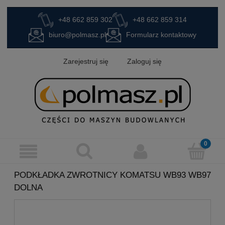
+48 662 859 302
+48 662 859 314
biuro@polmasz.pl
Formularz kontaktowy
Zarejestruj się
Zaloguj się
PODKŁADKA ZWROTNICY KOMATSU WB93 WB97
DOLNA