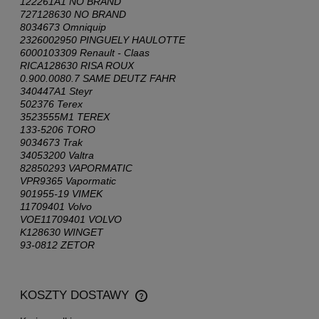
122261A1 NO BRAND
727128630 NO BRAND
8034673 Omniquip
2326002950 PINGUELY HAULOTTE
6000103309 Renault - Claas
RICA128630 RISA ROUX
0.900.0080.7 SAME DEUTZ FAHR
340447A1 Steyr
502376 Terex
3523555M1 TEREX
133-5206 TORO
9034673 Trak
34053200 Valtra
82850293 VAPORMATIC
VPR9365 Vapormatic
901955-19 VIMEK
11709401 Volvo
VOE11709401 VOLVO
K128630 WINGET
93-0812 ZETOR
KOSZTY DOSTAWY
CENA NIE ZAWIERA EWENTUALNYCH KOSZTÓW
PŁATNOŚCI