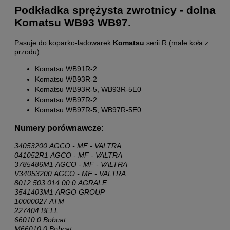
Podkładka sprężysta zwrotnicy - dolna
Komatsu WB93 WB97.
Pasuje do koparko-ładowarek
Komatsu
serii R (małe koła z
przodu):
Komatsu WB91R-2
Komatsu WB93R-2
Komatsu WB93R-5, WB93R-5E0
Komatsu WB97R-2
Komatsu WB97R-5, WB97R-5E0
Numery porównawcze:
34053200 AGCO - MF - VALTRA
041052R1 AGCO - MF - VALTRA
3785486M1 AGCO - MF - VALTRA
V34053200 AGCO - MF - VALTRA
8012.503.014.00.0 AGRALE
3541403M1 ARGO GROUP
10000027 ATM
227404 BELL
66010.0 Bobcat
M66010.0 Bobcat