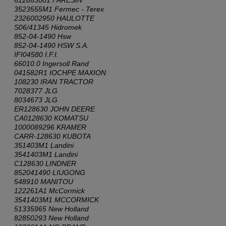
612863001 FARESIN
3523555M1 Fermec - Terex
2326002950 HAULOTTE
S06/41345 Hidromek
852-04-1490 Hsw
852-04-1490 HSW S.A.
IFI04580 I.F.I.
66010.0 Ingersoll Rand
041582R1 IOCHPE MAXION
108230 IRAN TRACTOR
7028377 JLG
8034673 JLG
ER128630 JOHN DEERE
CA0128630 KOMATSU
1000089296 KRAMER
CARR-128630 KUBOTA
351403M1 Landini
3541403M1 Landini
C128630 LINDNER
852041490 LIUGONG
548910 MANITOU
122261A1 McCormick
3541403M1 MCCORMICK
51335965 New Holland
82850293 New Holland