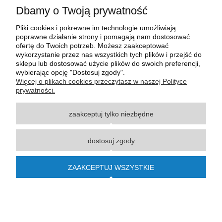
Dbamy o Twoją prywatność
Pliki cookies i pokrewne im technologie umożliwiają
poprawne działanie strony i pomagają nam dostosować
ofertę do Twoich potrzeb. Możesz zaakceptować
wykorzystanie przez nas wszystkich tych plików i przejść do
sklepu lub dostosować użycie plików do swoich preferencji,
wybierając opcję "Dostosuj zgody".
Wszystkie materiały graficzne i zdjęciowe zamieszczone na stronie internetowej polmasz.pl
Więcej o plikach cookies przeczytasz w naszej Polityce
są prawnie chronione i stanowią własność intelektualną polmasz.pl. Jakiekolwiek
prywatności.
zwielokrotnianie, w tym kopiowanie, korzystanie lub rozpowszechnianie wskazanych
powyżej materiałów wymaga zgody polmasz.pl w formie pisemnej pod rygorem nieważności,
zaakceptuj tylko niezbędne
z zastrzeżeniem korzystania o charakterze niekomercyjnym dla użytku osobistego, ze
wskazaniem źródła. Nazwy Carraro, Case, Cat, Caterpillar, Dana Spicer, Doosan, Komatsu,
New Holland, Volvo, ZF czy innych producentów oryginalnego sprzętu, są zastrzeżonymi
dostosuj zgody
znakami towarowymi odpowiednich producentów oryginalnego sprzętu. Wszystkie nazwy,
opisy, numery i symbole zostały użyte wyłącznie w celach informacyjnych lub
porównawczych. Polmasz.pl nie jest autoryzowanym serwisem ani dystrybutorem
ZAAKCEPTUJ WSZYSTKIE
wymienionych marek i producentów.
© 2015-2023
polmasz.pl
pokaż pełną wersję strony
Sklep internetowy Shoper.pl