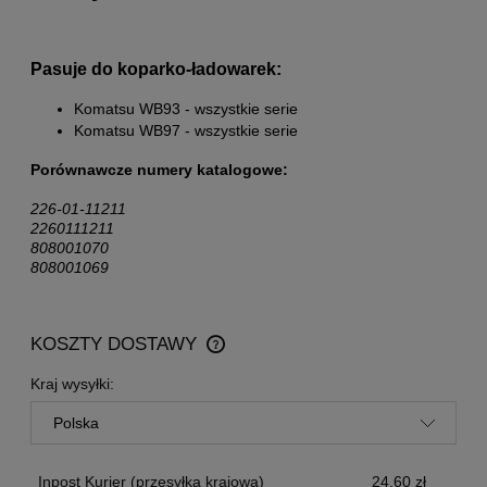
Pasuje do koparko-ładowarek:
Komatsu WB93 - wszystkie serie
Komatsu WB97 - wszystkie serie
Porównawcze numery katalogowe:
226-01-11211
2260111211
808001070
808001069
KOSZTY DOSTAWY
CENA NIE ZAWIERA EWENTUALNYCH KOSZTÓW
PŁATNOŚCI
Kraj wysyłki:
Inpost Kurier
(przesyłka krajowa)
24,60 zł