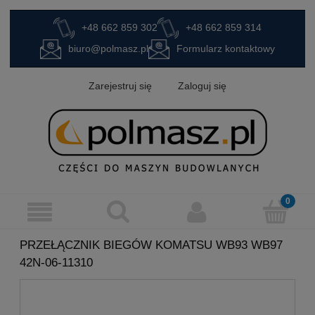
+48 662 859 302
+48 662 859 314
biuro@polmasz.pl
Formularz kontaktowy
Zarejestruj się
Zaloguj się
PRZEŁĄCZNIK BIEGÓW KOMATSU WB93 WB97
42N-06-11310