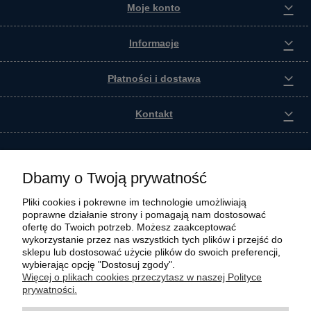
Moje konto
Informacje
Płatności i dostawa
Kontakt
Dbamy o Twoją prywatność
Pliki cookies i pokrewne im technologie umożliwiają
poprawne działanie strony i pomagają nam dostosować
ofertę do Twoich potrzeb. Możesz zaakceptować
wykorzystanie przez nas wszystkich tych plików i przejść do
sklepu lub dostosować użycie plików do swoich preferencji,
wybierając opcję "Dostosuj zgody".
Wszystkie materiały graficzne i zdjęciowe zamieszczone na stronie internetowej polmasz.pl
Więcej o plikach cookies przeczytasz w naszej Polityce
są prawnie chronione i stanowią własność intelektualną polmasz.pl. Jakiekolwiek
prywatności.
zwielokrotnianie, w tym kopiowanie, korzystanie lub rozpowszechnianie wskazanych
powyżej materiałów wymaga zgody polmasz.pl w formie pisemnej pod rygorem nieważności,