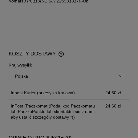
Komatsu
PC110R-1 S/N 2265010170-Up
KOSZTY DOSTAWY
CENA NIE ZAWIERA EWENTUALNYCH KOSZTÓW
PŁATNOŚCI
Kraj wysyłki:
Inpost Kurier
(przesyłka krajowa)
24,60 zł
InPost
(Paczkomat (Podaj kod Paczkomatu
24,60 zł
lub PaczkoPunktu lub skontaktuj się z nami
aby ustalić szczegóły dostawy *))
OPINIE O PRODUKCIE (0)