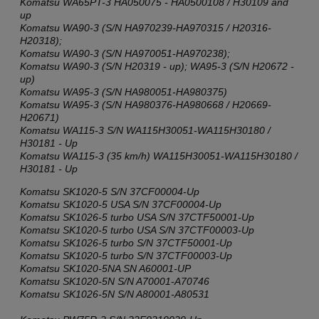
Komatsu WA65PT-3 HA050075 - HA0500108 / H30109 and
up
Komatsu WA90-3 (S/N HA970239-HA970315 / H20316-
H20318);
Komatsu WA90-3 (S/N HA970051-HA970238);
Komatsu WA90-3 (S/N H20319 - up); WA95-3 (S/N H20672 -
up)
Komatsu
WA95-3 (S/N HA980051-HA980375)
Komatsu
WA95-3 (S/N HA980376-HA980668 / H20669-
H20671)
Komatsu WA115-3 S/N WA115H30051-WA115H30180 /
H30181 - Up
Komatsu WA115-3 (35 km/h) WA115H30051-WA115H30180 /
H30181 - Up
Komatsu SK1020-5 S/N 37CF00004-Up
Komatsu SK1020-5 USA S/N 37CF00004-Up
Komatsu SK1026-5 turbo USA S/N 37CTF50001-Up
Komatsu SK1020-5 turbo USA S/N 37CTF00003-Up
Komatsu SK1026-5 turbo S/N 37CTF50001-Up
Komatsu SK1020-5 turbo S/N 37CTF00003-Up
Komatsu SK1020-5NA SN A60001-UP
Komatsu SK1020-5N S/N A70001-A70746
Komatsu
SK1026-5N S/N A80001-A80531