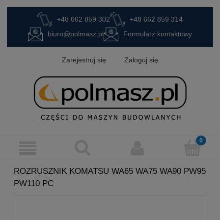
+48 662 859 302
+48 662 859 314
biuro@polmasz.pl
Formularz kontaktowy
Zarejestruj się
Zaloguj się
ROZRUSZNIK KOMATSU WA65 WA75 WA90 PW95
PW110 PC