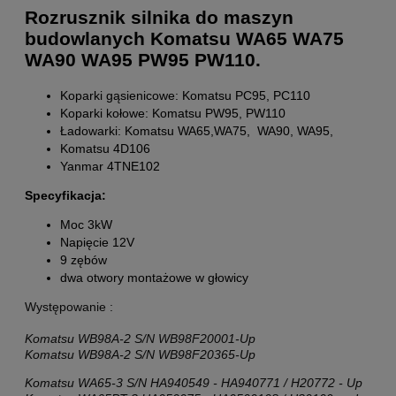
Rozrusznik silnika do maszyn
budowlanych Komatsu WA65 WA75
WA90 WA95 PW95 PW110.
Koparki gąsienicowe: Komatsu PC95, PC110
Koparki kołowe: Komatsu PW95, PW110
Ładowarki: Komatsu WA65,WA75, WA90, WA95,
Komatsu 4D106
Yanmar 4TNE102
Specyfikacja:
Moc 3kW
Napięcie 12V
9 zębów
dwa otwory montażowe w głowicy
Występowanie :
Komatsu WB98A-2 S/N WB98F20001-Up
Komatsu
WB98A-2 S/N WB98F20365-Up
Komatsu WA65-3 S/N HA940549 - HA940771 / H20772 - Up