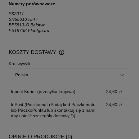
Numery porównawcze:
S3201T
SN55010 Hi-Fi
BF5813-O Baldwin
FS19738 Fleetguard
KOSZTY DOSTAWY
CENA NIE ZAWIERA EWENTUALNYCH KOSZTÓW
PŁATNOŚCI
Kraj wysyłki:
Inpost Kurier
(przesyłka krajowa)
24,60 zł
InPost
(Paczkomat (Podaj kod Paczkomatu
24,60 zł
lub PaczkoPunktu lub skontaktuj się z nami
aby ustalić szczegóły dostawy *))
OPINIE O PRODUKCIE (0)