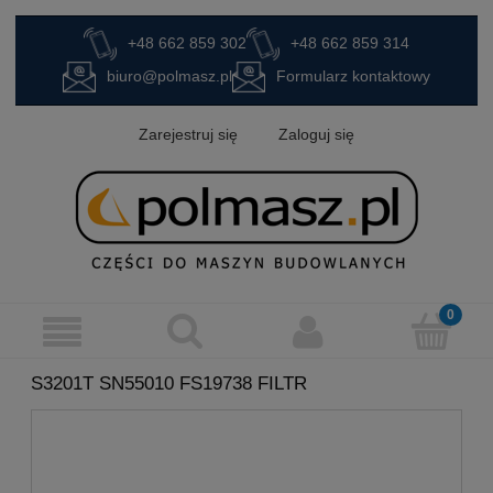
+48 662 859 302
+48 662 859 314
biuro@polmasz.pl
Formularz kontaktowy
Zarejestruj się
Zaloguj się
S3201T SN55010 FS19738 FILTR