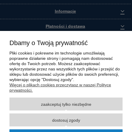
Informacje
Płatności i dostawa
Kontakt
Dbamy o Twoją prywatność
Pliki cookies i pokrewne im technologie umożliwiają
poprawne działanie strony i pomagają nam dostosować
ofertę do Twoich potrzeb. Możesz zaakceptować
wykorzystanie przez nas wszystkich tych plików i przejść do
sklepu lub dostosować użycie plików do swoich preferencji,
wybierając opcję "Dostosuj zgody".
Więcej o plikach cookies przeczytasz w naszej Polityce
prywatności.
zaakceptuj tylko niezbędne
Wszystkie materiały graficzne i zdjęciowe zamieszczone na stronie internetowej polmasz.pl
są prawnie chronione i stanowią własność intelektualną polmasz.pl. Jakiekolwiek
zwielokrotnianie, w tym kopiowanie, korzystanie lub rozpowszechnianie wskazanych
dostosuj zgody
powyżej materiałów wymaga zgody polmasz.pl w formie pisemnej pod rygorem nieważności,
z zastrzeżeniem korzystania o charakterze niekomercyjnym dla użytku osobistego, ze