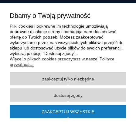
Dbamy o Twoją prywatność
Pliki cookies i pokrewne im technologie umożliwiają
poprawne działanie strony i pomagają nam dostosować
ofertę do Twoich potrzeb. Możesz zaakceptować
wykorzystanie przez nas wszystkich tych plików i przejść do
sklepu lub dostosować użycie plików do swoich preferencji,
wybierając opcję "Dostosuj zgody".
Wszystkie materiały graficzne i zdjęciowe zamieszczone na stronie internetowej polmasz.pl
Więcej o plikach cookies przeczytasz w naszej Polityce
są prawnie chronione i stanowią własność intelektualną polmasz.pl. Jakiekolwiek
prywatności.
zwielokrotnianie, w tym kopiowanie, korzystanie lub rozpowszechnianie wskazanych
powyżej materiałów wymaga zgody polmasz.pl w formie pisemnej pod rygorem nieważności,
zaakceptuj tylko niezbędne
z zastrzeżeniem korzystania o charakterze niekomercyjnym dla użytku osobistego, ze
wskazaniem źródła. Nazwy Carraro, Case, Cat, Caterpillar, Dana Spicer, Doosan, Komatsu,
New Holland, Volvo, ZF czy innych producentów oryginalnego sprzętu, są zastrzeżonymi
dostosuj zgody
znakami towarowymi odpowiednich producentów oryginalnego sprzętu. Wszystkie nazwy,
opisy, numery i symbole zostały użyte wyłącznie w celach informacyjnych lub
porównawczych. Polmasz.pl nie jest autoryzowanym serwisem ani dystrybutorem
ZAAKCEPTUJ WSZYSTKIE
wymienionych marek i producentów.
© 2015-2023
polmasz.pl
pokaż pełną wersję strony