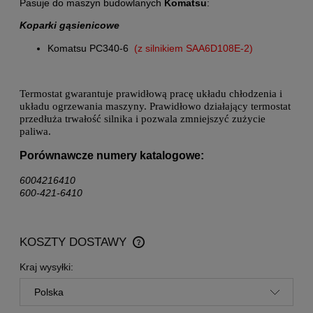
Pasuje do maszyn budowlanych
Komatsu
:
Koparki gąsienicowe
Komatsu PC340-6
(z silnikiem SAA6D108E-2)
Termostat gwarantuje prawidłową pracę układu chłodzenia i
układu ogrzewania maszyny. Prawidłowo działający termostat
przedłuża trwałość silnika i pozwala zmniejszyć zużycie
paliwa.
Porównawcze numery katalogowe:
6004216410
600-421-6410
KOSZTY DOSTAWY
CENA NIE ZAWIERA EWENTUALNYCH KOSZTÓW
PŁATNOŚCI
Kraj wysyłki: